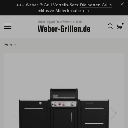
×
+++ Weber ® Grill Vorteils-Sets:
Die besten Grills
inklusive Abdeckhaube
+++
Home