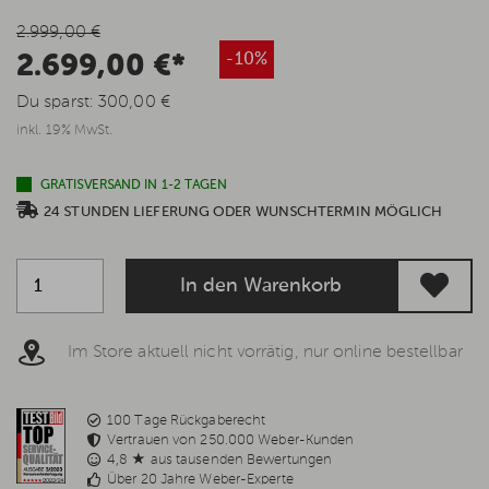
2.999,00 €
2.699,00 €*
-10%
Du sparst:
300,00 €
inkl. 19% MwSt.
GRATISVERSAND IN 1-2 TAGEN
24 STUNDEN LIEFERUNG ODER WUNSCHTERMIN MÖGLICH
In den Warenkorb
Im Store aktuell nicht vorrätig, nur online bestellbar
100 Tage Rückgaberecht
Vertrauen von 250.000 Weber-Kunden
4,8 ★ aus tausenden Bewertungen
Über 20 Jahre Weber-Experte