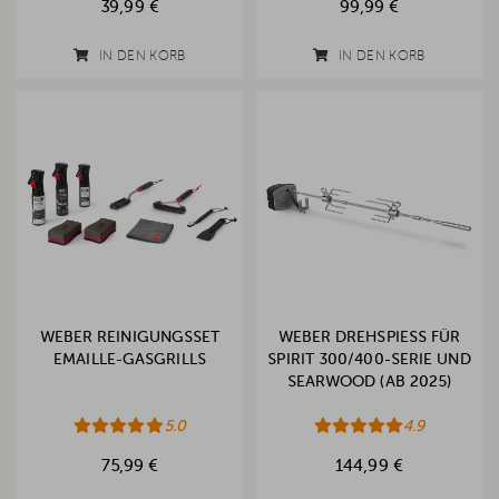
39,99 €
99,99 €
IN DEN KORB
IN DEN KORB
WEBER REINIGUNGSSET
WEBER DREHSPIESS FÜR S
EMAILLE-GASGRILLS
PIRIT 300/400-SERIE UND S
EARWOOD (AB 2025)
5.0
4.9
75,99 €
144,99 €