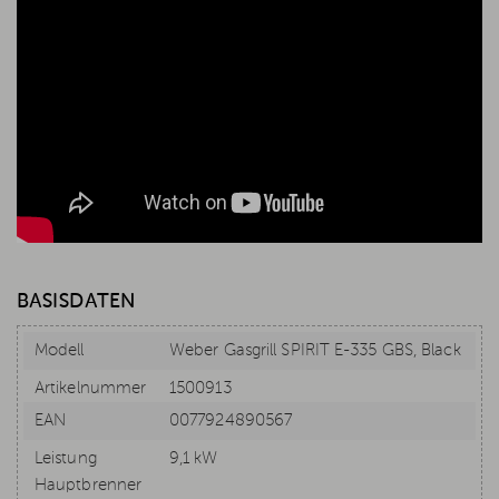
BASISDATEN
Modell
Weber Gasgrill SPIRIT E-335 GBS, Black
Artikelnummer
1500913
EAN
0077924890567
Leistung
9,1 kW
Hauptbrenner