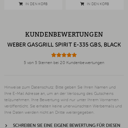
IN DEN KORB
IN DEN KORB
KUNDENBEWERTUNGEN
WEBER GASGRILL SPIRIT E-335 GBS, BLACK
5 von 5 Sternen bei 20 Kundenbewertungen
Hinweise zum Datenschutz: Bitte geben Sie Ihren Namen und
Ihre E-Mail Adresse an, um an der Verlosung des Gutscheins
teilzunehmen. Ihre Bewertung wird nur unter Ihrem Vornamen
veröffentlicht. Sie erhalten keine unerwünschten Werbemails und
Ihre Daten werden nicht an Dritte weitergegeben.
SCHREIBEN SIE EINE EIGENE BEWERTUNG FÜR DIESEN