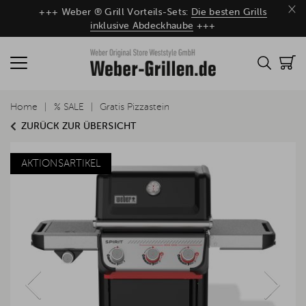
×
+++ Weber ® Grill Vorteils-Sets:
Die besten Grills
inklusive Abdeckhaube
+++
Home
% SALE
Gratis Pizzastein
ZURÜCK ZUR ÜBERSICHT
AKTIONSARTIKEL