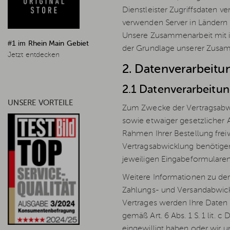
Dienstleister Zugriffsdaten ve
verwenden Server in Ländern
Unsere Zusammenarbeit mit ih
#1 im
Rhein Main Gebiet
der Grundlage unserer Zusamm
Jetzt entdecken
2. Datenverarbeit
2.1 Datenverarbeitu
UNSERE VORTEILE
Zum Zwecke der Vertragsabwi
sowie etwaiger gesetzlicher 
Rahmen Ihrer Bestellung freiw
Vertragsabwicklung benötige
jeweiligen Eingabeformularen 
Weitere Informationen zu der
Zahlungs- und Versandabwickl
Vertrages werden Ihre Daten 
gemäß Art. 6 Abs. 1 S. 1 lit. 
eingewilligt haben oder wir u