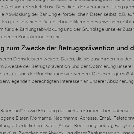
 Zahlung erforderlich ist. Dies dient der Vertragserfüllung gemä
 die Abwicklung der Zahlung erforderlichen Daten selbst, z.B. a
 Es gilt insoweit die Datenschutzerklärung des jeweiligen Zahlu
rn für die Zahlungsabwicklung und der Grundlage unserer Zusam
iebenen Kontaktmöglichkeit.
ng zum Zwecke der Betrugsprävention und d
eren Dienstleistern weitere Daten, die sie zusammen mit den
zum Zwecke der Betrugsprävention und der Optimierung unserer
erstützung der Buchhaltung) verwenden. Dies dient gemäß Art.
berwiegenden berechtigten Interessen an unserer Absicherung
atenkauf“ sowie Erteilung der hierfür erforderlichen datenschutz
gene Daten (Vorname, Nachname, Adresse, Email, Telefonn
cklung erforderlichen Daten (Artikel, Rechnungsbetrag, Fälli
tpunkt) zu Zwecken der Abwicklung dieser Zahlungsart an unse