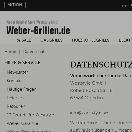
AKTION
+++ W
% SALE
GASGRILLS
HOLZKOHLEGRILLS
ELEKT
Home
Datenschutz
DATENSCHUT
HILFE & SERVICE
Newsletter
Verantwortlicher für die Date
Kontakt
Weststyle GmbH
Häufige Fragen
Robert Bosch Str. 18
Lieferzeit
63584 Gründau
Retouren
info@weststyle.de
10 Gründe für Weststyle
Wir freuen uns über Ihr Inter
Weber Garantie
ausführlich über den Umgang 