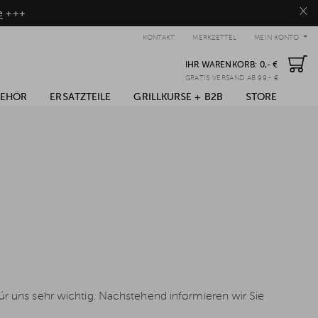
×
e
+++
KONTAKT
MERKZETTEL
MEIN KONTO
IHR WARENKORB:
0,- €
GRATIS VERSAND AB 99,- €
BEHÖR
ERSATZTEILE
GRILLKURSE + B2B
STORE
für uns sehr wichtig. Nachstehend informieren wir Sie