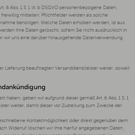
. 6 Abs. 1 S. 1 lit. b DSGVO personenbezogene Daten,
reiwillig mitteilen. Pflichtfelder werden als solche
aufnahme benötigen. Welche Daten erhoben werden, ist aus
erden Ihre Daten gelöscht, sofern Sie nicht ausdrücklich in
 oder wir uns eine darüber hinausgehende Datenverwendung
er Lieferung beauftragten Versanddienstleister weiter, soweit
andankündigung
ilt haben, geben wir aufgrund dieser gemäß Art. 6 Abs. 1 S. 1
ster weiter, damit dieser vor Zustellung zum Zwecke der
g beschriebene Kontaktmöglichkeit oder direkt gegenüber dem
ach Widerruf löschen wir Ihre hierfür angegebenen Daten,