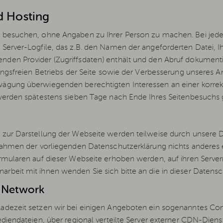
d Hosting
 besuchen, ohne Angaben zu Ihrer Person zu machen. Bei jedem
Server-Logfile, das z.B. den Namen der angeforderten Datei, I
den Provider (Zugriffsdaten) enthält und den Abruf dokumenti
rungsfreien Betriebs der Seite sowie der Verbesserung unseres 
gung überwiegenden berechtigten Interessen an einer korrekten
werden spätestens sieben Tage nach Ende Ihres Seitenbesuchs 
zur Darstellung der Webseite werden teilweise durch unsere D
Rahmen der vorliegenden Datenschutzerklärung nichts anderes er
mularen auf dieser Webseite erhoben werden, auf ihren Servern 
beit mit ihnen wenden Sie sich bitte an die in dieser Datens
y Network
dezeit setzen wir bei einigen Angeboten ein sogenanntes Cont
diendateien, über regional verteilte Server externer CDN-Dienst