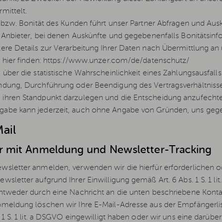
mittelt.
t bzw. Bonität des Kunden führt unser Partner Abfragen und Au
e Anbieter, bei denen Auskünfte und gegebenenfalls Bonitätsinf
ere Details zur Verarbeitung Ihrer Daten nach Übermittlung 
e hier finden: https://www.unzer.com/de/datenschutz/
 über die statistische Wahrscheinlichkeit eines Zahlungsausf
dung, Durchführung oder Beendigung des Vertragsverhältnisses
hren Standpunkt darzulegen und die Entscheidung anzufechten.
abe kann jederzeit, auch ohne Angabe von Gründen, uns gegen
ail
er mit Anmeldung und Newsletter-Tracking
sletter anmelden, verwenden wir die hierfür erforderlichen o
wsletter aufgrund Ihrer Einwilligung gemäß Art. 6 Abs. 1 S. 1
ntweder durch eine Nachricht an die unten beschriebene Konta
meldung löschen wir Ihre E-Mail-Adresse aus der Empfängerlist
. 1 S. 1 lit. a DSGVO eingewilligt haben oder wir uns eine dar