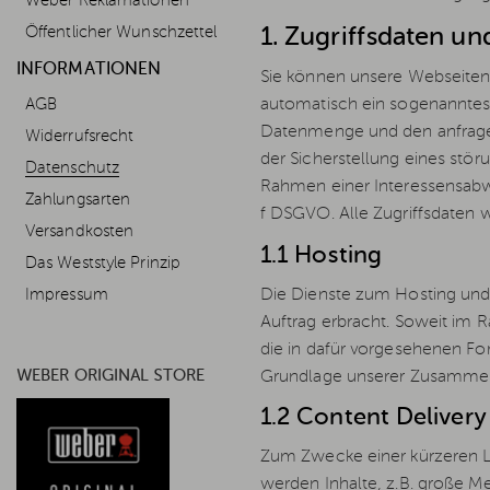
Weber Reklamationen
Öffentlicher Wunschzettel
1. Zugriffsdaten un
INFORMATIONEN
Sie können unsere Webseiten
AGB
automatisch ein sogenanntes 
Datenmenge und den anfragen
Widerrufsrecht
der Sicherstellung eines stö
Datenschutz
Rahmen einer Interessensabwä
Zahlungsarten
f DSGVO. Alle Zugriffsdaten 
Versandkosten
1.1 Hosting
Das Weststyle Prinzip
Die Dienste zum Hosting und 
Impressum
Auftrag erbracht. Soweit im 
die in dafür vorgesehenen For
WEBER ORIGINAL STORE
Grundlage unserer Zusammenar
1.2 Content Deliver
Zum Zwecke einer kürzeren La
werden Inhalte, z.B. große Me