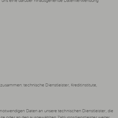
 wir uns eine darüber hinausgehende Datenverwendung
usammen: technische Dienstleister, Kreditinstitute,
 notwendigen Daten an unsere technischen Dienstleister, die
itute oder an den ausgewählten Zahlungsdienstleister weiter,