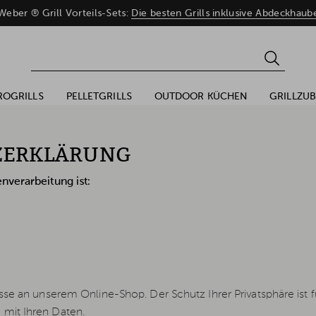
eber ® Grill Vorteils-Sets:
Die besten Grills inklusive Abdeckhaub
ROGRILLS
PELLETGRILLS
OUTDOOR KÜCHEN
GRILLZU
ZERKLÄRUNG
nverarbeitung ist:
esse an unserem Online-Shop. Der Schutz Ihrer Privatsphäre ist 
mit Ihren Daten.