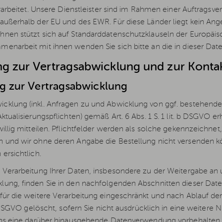
rarbeitet. Unsere Dienstleister sind im Rahmen einer Auftragsver
 außerhalb der EU und des EWR. Für diese Länder liegt kein A
nen stützt sich auf Standarddatenschutzklauseln der Europäi
enarbeit mit ihnen wenden Sie sich bitte an die in dieser Da
ung zur Vertragsabwicklung und zur Kont
ng zur Vertragsabwicklung
cklung (inkl. Anfragen zu und Abwicklung von ggf. bestehend
Aktualisierungspflichten) gemäß Art. 6 Abs. 1 S. 1 lit. b DSGV
illig mitteilen. Pflichtfelder werden als solche gekennzeichnet
n und wir ohne deren Angabe die Bestellung nicht versenden 
ersichtlich.
 Verarbeitung Ihrer Daten, insbesondere zu der Weitergabe an 
ung, finden Sie in den nachfolgenden Abschnitten dieser Date
für die weitere Verarbeitung eingeschränkt und nach Ablauf de
c DSGVO gelöscht, sofern Sie nicht ausdrücklich in eine weitere 
ns eine darüber hinausgehende Datenverwendung vorbehalten, die