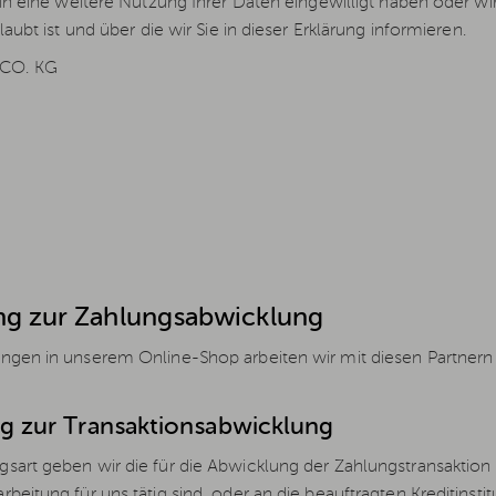
h in eine weitere Nutzung Ihrer Daten eingewilligt haben oder
laubt ist und über die wir Sie in dieser Erklärung informieren.
CO. KG
ung zur Zahlungsabwicklung
ngen in unserem Online-Shop arbeiten wir mit diesen Partnern z
ng zur Transaktionsabwicklung
sart geben wir die für die Abwicklung der Zahlungstransaktion
beitung für uns tätig sind, oder an die beauftragten Kreditinst