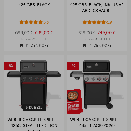
425 GBS, BLACK
425 GBS, BLACK, INKLUSIVE
ABDECKHAUBE
5.0
4.9
699,00 €
819,00 €
699,00 €
639,00 €
819,00 €
749,00 €
Du sparst:
60,00 €
Du sparst:
70,00 €
IN DEN KORB
IN DEN KORB
-8%
-9%
NEUHEIT
WEBER GASGRILL SPIRIT E-
WEBER GASGRILL SPIRIT E-
425C, STEALTH EDITION
435, BLACK (2026)