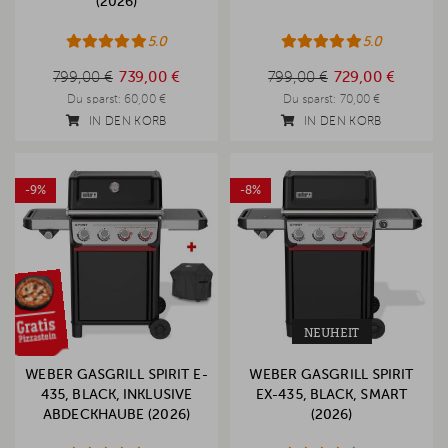
(2026)
5.0
5.0
799,00 €
799,00 €
799,00 €
739,00 €
799,00 €
729,00 €
Du sparst:
60,00 €
Du sparst:
70,00 €
IN DEN KORB
IN DEN KORB
-9%
-8%
NEUHEIT
WEBER GASGRILL SPIRIT E-
WEBER GASGRILL SPIRIT
435, BLACK, INKLUSIVE
EX-435, BLACK, SMART
ABDECKHAUBE (2026)
(2026)