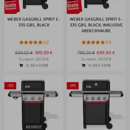
WEBER GASGRILL SPIRIT E-
WEBER GASGRILL SPIRIT E-
335 GBS, BLACK
335 GBS, BLACK, INKLUSIVE
ABDECKHAUBE
5.0
5.0
699,00 €
799,00 €
699,00 €
599,00 €
799,00 €
699,00 €
Du sparst:
100,00 €
Du sparst:
100,00 €
IN DEN KORB
IN DEN KORB
-9%
-8%
NEUHEIT