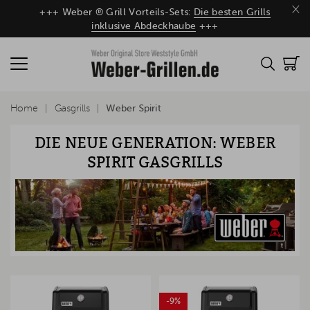
×
+++ Weber ® Grill Vorteils-Sets:
Die besten Grills
inklusive Abdeckhaube
+++
Home
Gasgrills
Weber Spirit
DIE NEUE GENERATION: WEBER
SPIRIT GASGRILLS
-9%