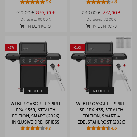
5.0
4.8
919,00 €
849,00 €
919,00 €
839,00 €
849,00 €
777,00 €
Du sparst:
80,00 €
Du sparst:
72,00 €
IN DEN KORB
IN DEN KORB
-3%
-13%
NEUHEIT
NEUHEIT
WEBER GASGRILL SPIRIT
WEBER GASGRILL SPIRIT
EPX-435R, STEALTH
SE-EPX-435, STEALTH
EDITION, SMART (2026)
EDITION, SMART +
INKLUSIVE DREHSPIESS
EDELSTAHLROST (2026)
4.2
4.8
999,00 €
1.149,00 €