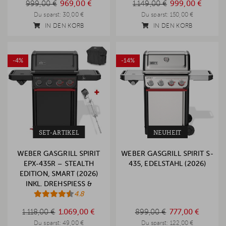
999,00 €
969,00 €
1.149,00 €
999,00 €
Du sparst:
30,00 €
Du sparst:
150,00 €
IN DEN KORB
IN DEN KORB
-4%
-14%
SET-ARTIKEL
NEUHEIT
WEBER GASGRILL SPIRIT
WEBER GASGRILL SPIRIT S-
EPX-435R – STEALTH
435, EDELSTAHL (2026)
EDITION, SMART (2026)
INKL. DREHSPIESS & A
BDECKHAUBE
4.8
899,00 €
1.118,00 €
1.118,00 €
1.069,00 €
899,00 €
777,00 €
Du sparst:
49,00 €
Du sparst:
122,00 €