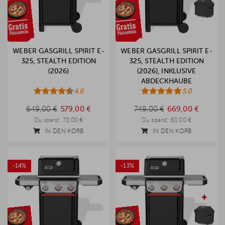
WEBER GASGRILL SPIRIT E-
WEBER GASGRILL SPIRIT E-
325, STEALTH EDITION
325, STEALTH EDITION
(2026)
(2026), INKLUSIVE
ABDECKHAUBE
4.6
5.0
649,00 €
749,00 €
649,00 €
579,00 €
749,00 €
669,00 €
Du sparst:
70,00 €
Du sparst:
80,00 €
IN DEN KORB
IN DEN KORB
-14%
-13%