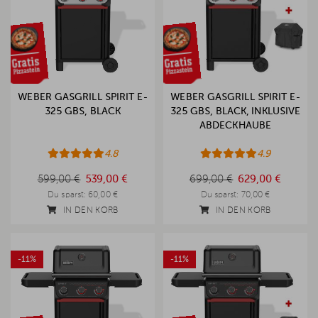
WEBER GASGRILL SPIRIT E-
WEBER GASGRILL SPIRIT E-
325 GBS, BLACK
325 GBS, BLACK, INKLUSIVE
ABDECKHAUBE
4.8
4.9
599,00 €
699,00 €
599,00 €
539,00 €
699,00 €
629,00 €
Du sparst:
60,00 €
Du sparst:
70,00 €
IN DEN KORB
IN DEN KORB
-11%
-11%