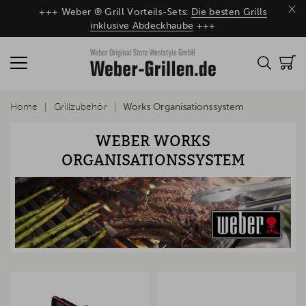
×
+++ Weber ® Grill Vorteils-Sets:
Die besten Grills
inklusive Abdeckhaube
+++
Home
Grillzubehör
Works Organisationssystem
WEBER WORKS
ORGANISATIONSSYSTEM