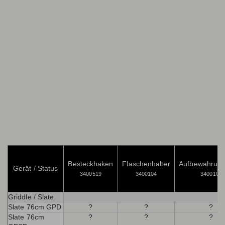
Besteckhaken
Flaschenhalter
Aufbewahrung
Gerät / Status
3400519
3400104
3400105
Griddle / Slate
Slate 76cm GPD
?
?
?
Slate 76cm
?
?
?