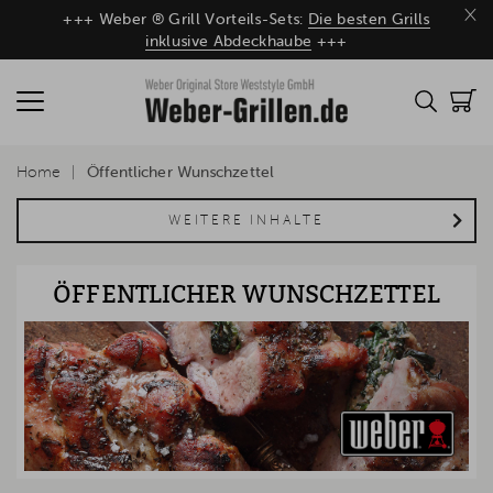
×
+++ Weber ® Grill Vorteils-Sets:
Die besten Grills
inklusive Abdeckhaube
+++
Home
Öffentlicher Wunschzettel
WEITERE INHALTE
ÖFFENTLICHER WUNSCHZETTEL