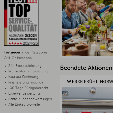
Testsieger
in der Kategorie
Grill-Onlineshops!
24h Expresslieferung
Beendete Aktionen
Wunschtermin Lieferung
Kauf auf Rechnung
WEBER FRÜHLINGSW
Finanzierung möglich
100 Tage Rückgaberecht
Expertenbewertung
Echte Kundenbewertungen
Alle Einkaufsvorteile