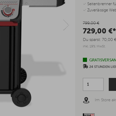
✓ Seitenbrenner f
✓ Zuverlässige Web
799,00 €
729,00 €
Du sparst:
70,00 
inkl. 19% MwSt.
GRATISVERSAN
24 STUNDEN L
Im Store akt