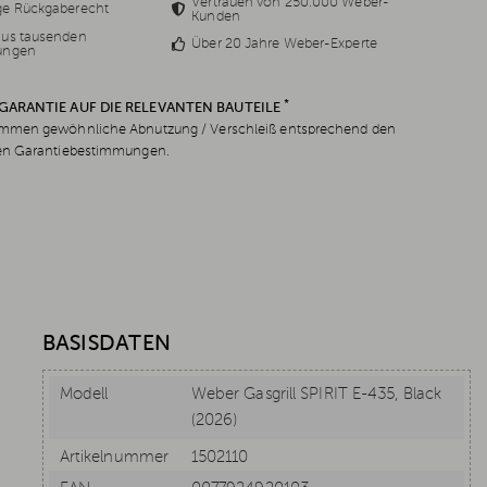
Vertrauen von 250.000 Weber-
ge Rückgaberecht
Kunden
aus tausenden
Über 20 Jahre Weber-Experte
ungen
*
 GARANTIE AUF DIE RELEVANTEN BAUTEILE
men gewöhnliche Abnutzung / Verschleiß entsprechend den
en Garantiebestimmungen.
BASISDATEN
Modell
Weber Gasgrill SPIRIT E-435, Black
(2026)
Artikelnummer
1502110