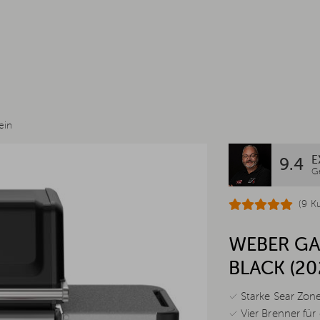
ein
E
9.4
G
(9 K
WEBER GAS
BLACK (20
✓ Starke Sear Zone
✓ Vier Brenner für 