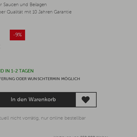
ür Saucen und Beilagen
er Qualität mit 10 Jahren Garantie
*
-9%
€
D IN 1-2 TAGEN
IEFERUNG ODER WUNSCHTERMIN MÖGLICH
In den Warenkorb
uell nicht vorrätig, nur online bestellbar