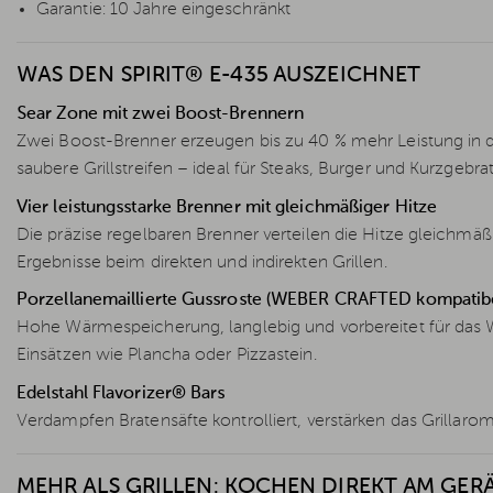
Garantie: 10 Jahre eingeschränkt
WAS DEN SPIRIT® E-435 AUSZEICHNET
Sear Zone mit zwei Boost-Brennern
Zwei Boost-Brenner erzeugen bis zu 40 % mehr Leistung in 
saubere Grillstreifen – ideal für Steaks, Burger und Kurzgebra
Vier leistungsstarke Brenner mit gleichmäßiger Hitze
Die präzise regelbaren Brenner verteilen die Hitze gleichmä
Ergebnisse beim direkten und indirekten Grillen.
Porzellanemaillierte Gussroste (WEBER CRAFTED kompatibe
Hohe Wärmespeicherung, langlebig und vorbereitet für da
Einsätzen wie Plancha oder Pizzastein.
Edelstahl Flavorizer® Bars
Verdampfen Bratensäfte kontrolliert, verstärken das Grillarom
MEHR ALS GRILLEN: KOCHEN DIREKT AM GER