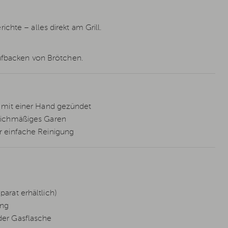
chte – alles direkt am Grill.
Aufbacken von Brötchen.
r mit einer Hand gezündet
eichmäßiges Garen
 einfache Reinigung
rat erhältlich)
ung
der Gasflasche