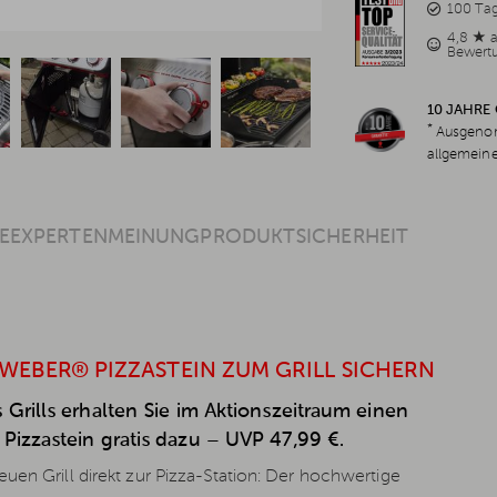
100 Ta
4,8 ★ 
Bewert
10 JAHRE
*
Ausgenom
allgemein
E
EXPERTENMEINUNG
PRODUKTSICHERHEIT
 WEBER® PIZZASTEIN ZUM GRILL SICHERN
 Grills erhalten Sie im Aktionszeitraum einen
Pizzastein gratis dazu – UVP 47,99 €.
uen Grill direkt zur Pizza-Station: Der hochwertige