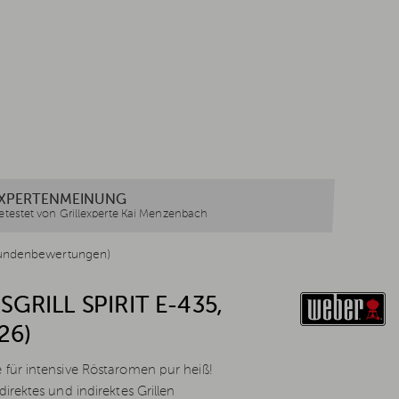
XPERTENMEINUNG
etestet von Grillexperte Kai Menzenbach
undenbewertungen)
GRILL SPIRIT E-435,
26)
 für intensive Röstaromen pur heiß!
direktes und indirektes Grillen