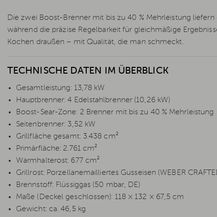
Die zwei Boost-Brenner mit bis zu 40 % Mehrleistung liefern 
während die präzise Regelbarkeit für gleichmäßige Ergebniss
Kochen draußen – mit Qualität, die man schmeckt.
TECHNISCHE DATEN IM ÜBERBLICK
Gesamtleistung: 13,78 kW
Hauptbrenner: 4 Edelstahlbrenner (10,26 kW)
Boost-Sear-Zone: 2 Brenner mit bis zu 40 % Mehrleistung
Seitenbrenner: 3,52 kW
Grillfläche gesamt: 3.438 cm²
Primärfläche: 2.761 cm²
Warmhalterost: 677 cm²
Grillrost: Porzellanemailliertes Gusseisen (WEBER CRAFT
Brennstoff: Flüssiggas (50 mbar, DE)
Maße (Deckel geschlossen): 118 × 132 × 67,5 cm
Gewicht: ca. 46,5 kg