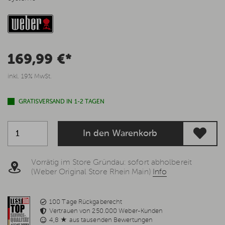
169,99 €*
inkl. 19% MwSt.
GRATISVERSAND IN 1-2 TAGEN
In den Warenkorb
Vorrätig im Store Gründau: sofort abholbereit
(Weber Original Store Rhein Main)
Info
100 Tage Rückgaberecht
Vertrauen von 250.000 Weber-Kunden
4,8 ★ aus tausenden Bewertungen