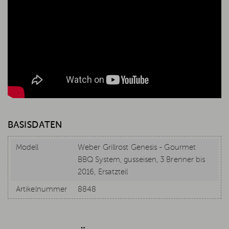
BASISDATEN
Modell
Weber Grillrost Genesis - Gourmet
BBQ System, gusseisen, 3 Brenner bis
2016, Ersatzteil
Artikelnummer
8848