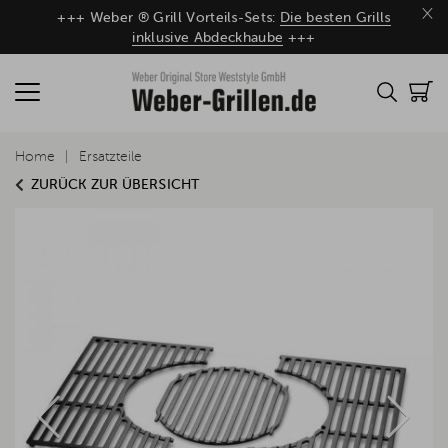
×
+++ Weber ® Grill Vorteils-Sets:
Die besten Grills
inklusive Abdeckhaube
+++
Home
Ersatzteile
ZURÜCK ZUR ÜBERSICHT