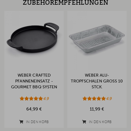
ZUBEHÖREMPFEHLUNGEN
WEBER CRAFTED
WEBER ALU-
PFANNENEINSATZ -
TROPFSCHALEN GROSS 10 S
GOURMET BBQ SYSTEN
TCK.
4.9
4.9
64,99 €
11,99 €
IN DEN KORB
IN DEN KORB