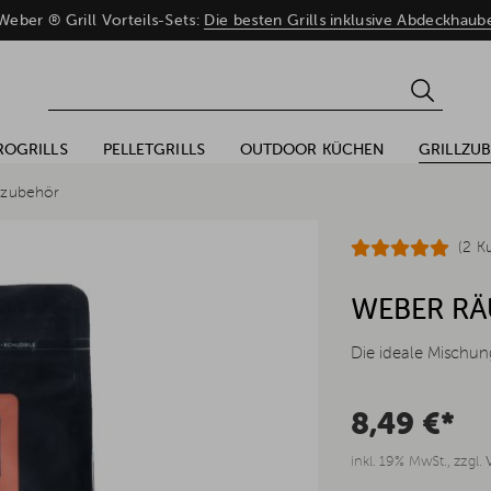
eber ® Grill Vorteils-Sets:
Die besten Grills inklusive Abdeckhaub
ROGRILLS
PELLETGRILLS
OUTDOOR KÜCHEN
GRILLZU
rzubehör
(2 K
WEBER RÄ
Die ideale Mischung
8,49 €*
inkl. 19% MwSt., zzgl.