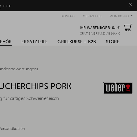
×
e
+++
KONTAKT
MERKZETTEL
MEIN KONTO
IHR WARENKORB:
0,- €
GRATIS VERSAND AB 99,- €
BEHÖR
ERSATZTEILE
GRILLKURSE + B2B
STORE
undenbewertungen)
UCHERCHIPS PORK
 für saftiges Schweinefleisch
Versandkosten