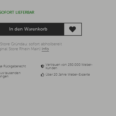
 SOFORT LIEFERBAR
In den Warenkorb
 Store Gründau: sofort abholbereit
inal Store Rhein Main)
Info
Vertrauen von 250.000 Weber-
ge Rückgaberecht
Kunden
aus tausenden
Über 20 Jahre Weber-Experte
ungen