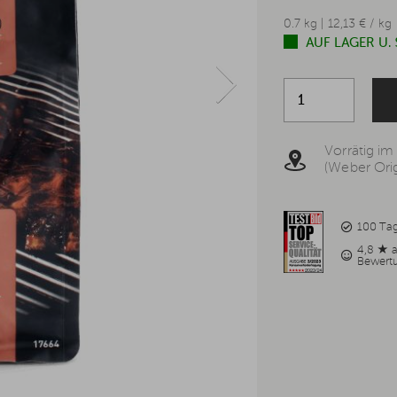
0.7 kg | 12,13 € / kg
AUF LAGER U.
Vorrätig im
(Weber Orig
100 Ta
4,8 ★ 
Bewert