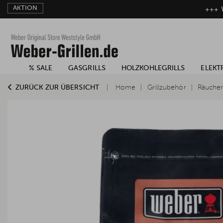
AKTION
+++ W
% SALE
GASGRILLS
HOLZKOHLEGRILLS
ELEKT
ZURÜCK ZUR ÜBERSICHT
Home
Grillzubehör
Räuche