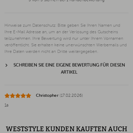
5 von 5 Sternen bei 1 Kundenbewertung
Hinweise zum Datenschutz: Bitte geben Sie Ihren Namen und
Ihre E-Mail Adresse an, um an der Verlosung des Gutscheins
teilzunehmen. Ihre Bewertung wird nur unter Ihrem Vornamen
veröffentlicht. Sie erhalten keine unerwünschten Werbemails und
Ihre Daten werden nicht an Dritte weitergegeben.
SCHREIBEN SIE EINE EIGENE BEWERTUNG FÜR DIESEN
ARTIKEL
Christopher
(17.02.2026)
1a
WESTSTYLE KUNDEN KAUFTEN AUCH