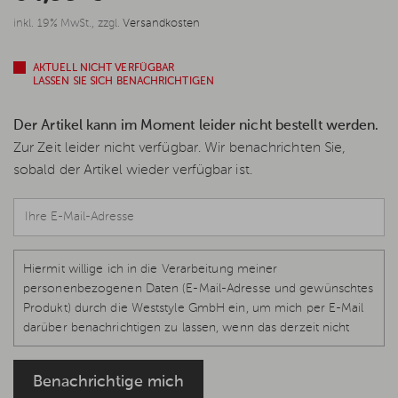
inkl. 19% MwSt., zzgl.
Versandkosten
AKTUELL NICHT VERFÜGBAR
LASSEN SIE SICH BENACHRICHTIGEN
Der Artikel kann im Moment leider nicht bestellt werden.
Zur Zeit leider nicht verfügbar. Wir benachrichten Sie,
sobald der Artikel wieder verfügbar ist.
Hiermit willige ich in die Verarbeitung meiner
personenbezogenen Daten (E-Mail-Adresse und gewünschtes
Produkt) durch die Weststyle GmbH ein, um mich per E-Mail
darüber benachrichtigen zu lassen, wenn das derzeit nicht
verfügbare Produkt wieder vorrätig und lieferbar ist.
Rechtsgrundlage ist Ihre Einwilligung, Art. 6 Abs. 1 S. 1 lit. a, Art.
Benachrichtige mich
7 DS-GVO, welche jederzeit per E-Mail
info@weststyle.de