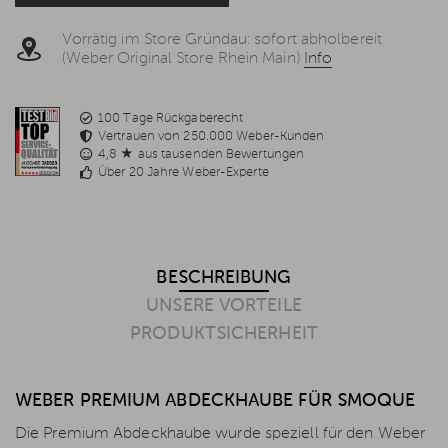
widerrufen werden kann, um keine weiteren E-Mails zu
erhalten. Weitere Informationen in der
Datenschutzerklärung
.
Vorrätig im Store Gründau: sofort abholbereit
(Weber Original Store Rhein Main)
Info
100 Tage Rückgaberecht
Vertrauen von 250.000 Weber-Kunden
4,8 ★ aus tausenden Bewertungen
Über 20 Jahre Weber-Experte
BESCHREIBUNG
UNSERE VORTEILE
PRODUKTSICHERHEIT
WEBER PREMIUM ABDECKHAUBE FÜR SMOQUE
Die Premium Abdeckhaube wurde speziell für den Weber