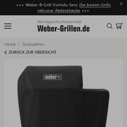
×
+++ Weber ® Grill Vorteils-Sets:
Die besten Grills
inklusive Abdeckhaube
+++
Home
Grillzubehör
ZURÜCK ZUR ÜBERSICHT