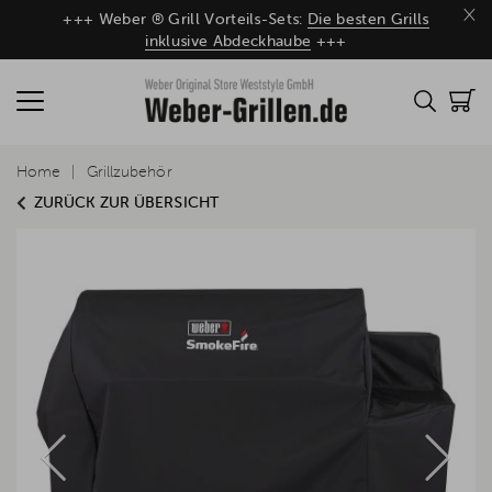
×
+++ Weber ® Grill Vorteils-Sets:
Die besten Grills
inklusive Abdeckhaube
+++
Home
Grillzubehör
ZURÜCK ZUR ÜBERSICHT