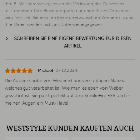
Ihre E-Mail Adresse an, um an der Verlosung des Gutscheins
teilzunehmen. Ihre Bewertung wird nur unter Ihrem Vornamen
veröffentlicht. Sie erhalten keine unerwünschten Werbemails und
Ihre Daten werden nicht an Dritte weitergegeben.
SCHREIBEN SIE EINE EIGENE BEWERTUNG FÜR DIESEN
ARTIKEL
Michael
(27.12.2024)
Die Abdeckhaube von Weber ist aus vernünftigen Material,
welches gut verarbeitet ist. Wie man es eben von Weber
gewohnt ist. Sie passt perfekt auf den SmokeFire EX6 und in
meinen Augen ein Must-Have!
WESTSTYLE KUNDEN KAUFTEN AUCH