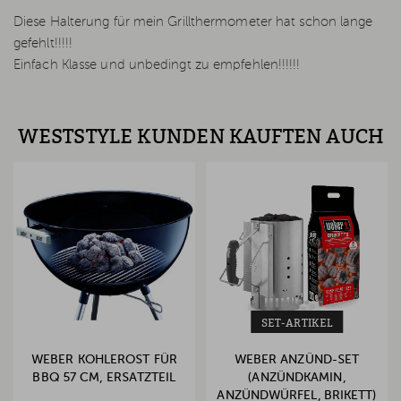
Diese Halterung für mein Grillthermometer hat schon lange
gefehlt!!!!!
Einfach Klasse und unbedingt zu empfehlen!!!!!!
WESTSTYLE KUNDEN KAUFTEN AUCH
SET-ARTIKEL
WEBER KOHLEROST FÜR
WEBER ANZÜND-SET
BBQ 57 CM, ERSATZTEIL
(ANZÜNDKAMIN,
ANZÜNDWÜRFEL, BRIKETT)