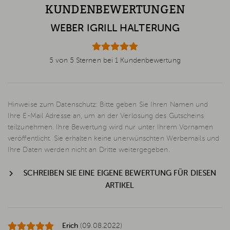
KUNDENBEWERTUNGEN
WEBER IGRILL HALTERUNG
5 von 5 Sternen bei 1 Kundenbewertung
Hinweise zum Datenschutz: Bitte geben Sie Ihren Namen und
Ihre E-Mail Adresse an, um an der Verlosung des Gutscheins
teilzunehmen. Ihre Bewertung wird nur unter Ihrem Vornamen
veröffentlicht. Sie erhalten keine unerwünschten Werbemails und
Ihre Daten werden nicht an Dritte weitergegeben.
SCHREIBEN SIE EINE EIGENE BEWERTUNG FÜR DIESEN
ARTIKEL
Erich
(09.08.2022)