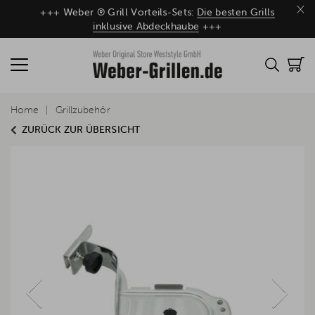
×
+++ Weber ® Grill Vorteils-Sets:
Die besten Grills
inklusive Abdeckhaube
+++
Home
Grillzubehör
ZURÜCK ZUR ÜBERSICHT