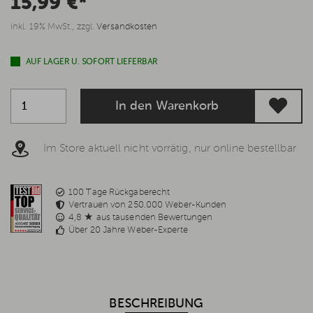
15,99 €*
inkl. 19% MwSt., zzgl.
Versandkosten
AUF LAGER U. SOFORT LIEFERBAR
In den Warenkorb
Im Store aktuell nicht vorrätig, nur online bestellbar
100 Tage Rückgaberecht
Vertrauen von 250.000 Weber-Kunden
4,8 ★ aus tausenden Bewertungen
Über 20 Jahre Weber-Experte
BESCHREIBUNG