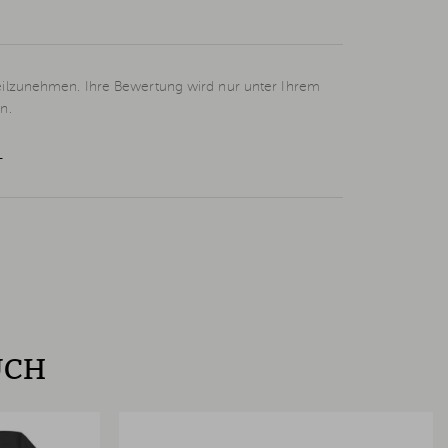
eilzunehmen. Ihre Bewertung wird nur unter Ihrem
n.
L
UCH