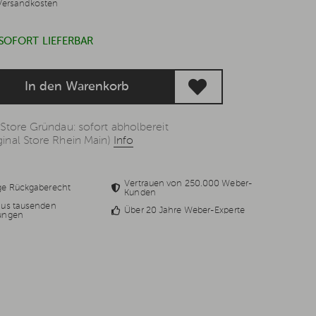
Versandkosten
 SOFORT LIEFERBAR
In den Warenkorb
 Store Gründau: sofort abholbereit
inal Store Rhein Main)
Info
Vertrauen von 250.000 Weber-
ge Rückgaberecht
Kunden
aus tausenden
Über 20 Jahre Weber-Experte
ungen