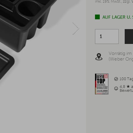
inkl. 19% MwSt., zzgl.
AUF LAGER U.
Vorrätig im
(Weber Orig
100 Ta
4,8 ★ 
Bewert