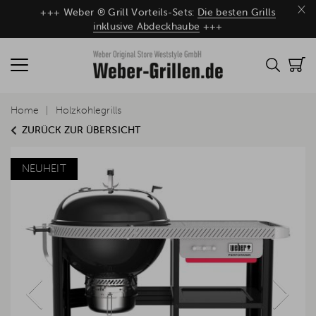
×
+++ Weber ® Grill Vorteils-Sets:
Die besten Grills
inklusive Abdeckhaube
+++
Home
Holzkohlegrills
ZURÜCK ZUR ÜBERSICHT
NEUHEIT