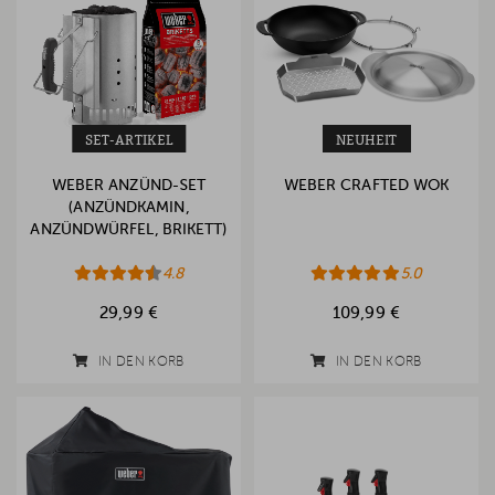
SET-ARTIKEL
NEUHEIT
WEBER ANZÜND-SET
WEBER CRAFTED WOK
(ANZÜNDKAMIN,
ANZÜNDWÜRFEL, BRIKETT)
4.8
5.0
29,99 €
109,99 €
IN DEN KORB
IN DEN KORB