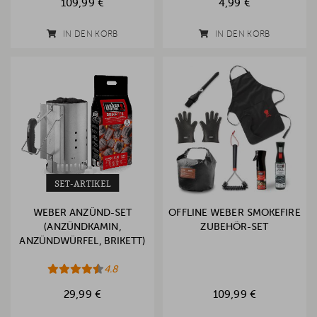
109,99 €
4,99 €
IN DEN KORB
IN DEN KORB
SET-ARTIKEL
WEBER ANZÜND-SET
OFFLINE WEBER SMOKEFIRE
(ANZÜNDKAMIN,
ZUBEHÖR-SET
ANZÜNDWÜRFEL, BRIKETT)
4.8
29,99 €
109,99 €