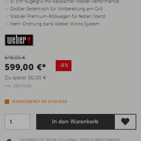
✓ 57 cm Kugelgrill mit klassischer Weber Performance
✓ Großer Seitentisch für Vorbereitung am Grill
✓ Stabiler Premium-Rollwagen für festen Stand
✓ Mehr Ordnung dank Weber Works System
649,00 €
599,00 €*
-8%
Du sparst:
50,00 €
inkl. 19% MwSt.
VERSANDBEREIT AM 14.08.2026
In den Warenkorb
Vorrätig im Store Gründau: sofort abholbereit