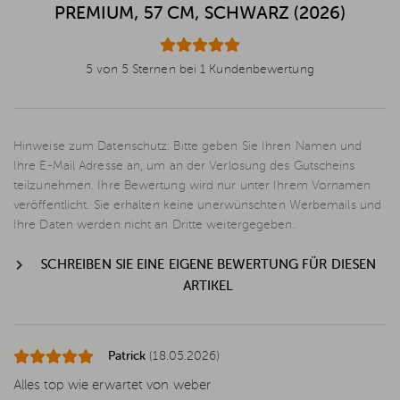
PREMIUM, 57 CM, SCHWARZ (2026)
5 von 5 Sternen bei 1 Kundenbewertung
Hinweise zum Datenschutz: Bitte geben Sie Ihren Namen und
Ihre E-Mail Adresse an, um an der Verlosung des Gutscheins
teilzunehmen. Ihre Bewertung wird nur unter Ihrem Vornamen
veröffentlicht. Sie erhalten keine unerwünschten Werbemails und
Ihre Daten werden nicht an Dritte weitergegeben.
SCHREIBEN SIE EINE EIGENE BEWERTUNG FÜR DIESEN
ARTIKEL
Patrick
(18.05.2026)
Alles top wie erwartet von weber