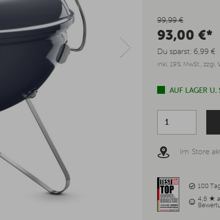
99,99 €
93,00 €*
Du sparst:
6,99 €
inkl. 19% MwSt., zzgl.
AUF LAGER U.
Im Store akt
100 Ta
4,8 ★ 
Bewert