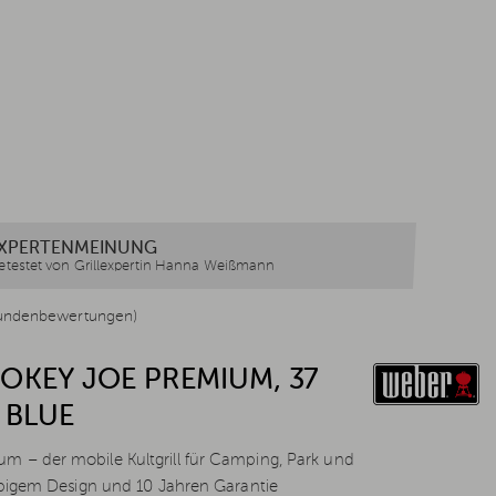
XPERTENMEINUNG
etestet von Grillexpertin Hanna Weißmann
undenbewertungen)
OKEY JOE PREMIUM, 37
 BLUE
 – der mobile Kultgrill für Camping, Park und
lebigem Design und 10 Jahren Garantie