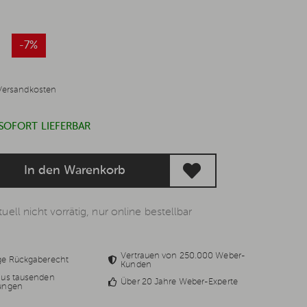
-7%
Versandkosten
 SOFORT LIEFERBAR
In den Warenkorb
uell nicht vorrätig, nur online bestellbar
Vertrauen von 250.000 Weber-
ge Rückgaberecht
Kunden
aus tausenden
Über 20 Jahre Weber-Experte
ungen