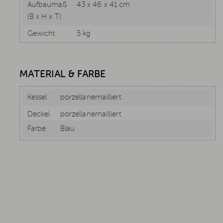
Aufbaumaß
43 x 46 x 41 cm
(B x H x T)
Gewicht
5 kg
MATERIAL & FARBE
Kessel
porzellanemailliert
Deckel
porzellanemailliert
Farbe
Blau