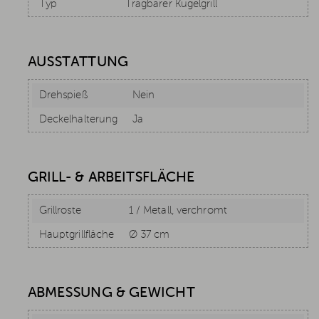
Typ
Tragbarer Kugelgrill
AUSSTATTUNG
Drehspieß
Nein
Deckelhalterung
Ja
GRILL- & ARBEITSFLÄCHE
Grillroste
1 / Metall, verchromt
Hauptgrillfläche
Ø 37 cm
ABMESSUNG & GEWICHT