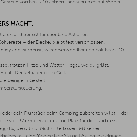
Garantie von bis zu 10 Jahren kannst du dich auf Weber-
ERS MACHT:
tieren und perfekt für spontane Aktionen.
hlereste – der Deckel bleibt fest verschlossen.
okey Joe ist robust, wiederverwendbar und hält bis zu 10
sel trotzen Hitze und Wetter – egal, wo du grillst.
nt als Deckelhalter beim Grillen.
 dreibeinigem Gestell.
emperatursteuerung.
 oder dein Frühstück beim Camping zubereiten willst – der
äche von 37 cm bietet er genug Platz für dich und deine
grills, die oft nur Müll hinterlassen. Mit seiner
eidest du dich für eine langfristige Lösung, die einfach