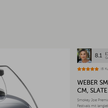
E
8.1
G
(6 K
WEBER SM
CM, SLATE
Smokey Joe Premium
Festivals mit lang