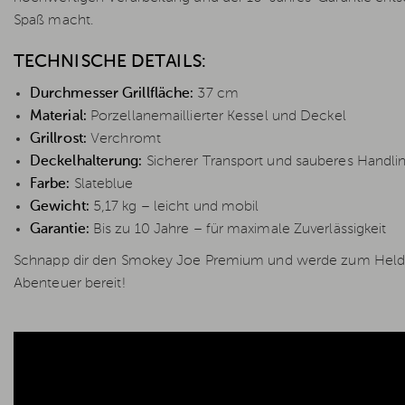
Spaß macht.
TECHNISCHE DETAILS:
Durchmesser Grillfläche:
37 cm
Material:
Porzellanemaillierter Kessel und Deckel
Grillrost:
Verchromt
Deckelhalterung:
Sicherer Transport und sauberes Handli
Farbe:
Slateblue
Gewicht:
5,17 kg – leicht und mobil
Garantie:
Bis zu 10 Jahre – für maximale Zuverlässigkeit
Schnapp dir den Smokey Joe Premium und werde zum Helden je
Abenteuer bereit!