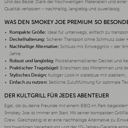
Und das Beste: Dank der hochwertigen Materialien und einer 
Qualität verlassen – nachhaltig, langlebig und zuverlässig.
WAS DEN SMOKEY JOE PREMIUM SO BESOND
Kompakte Größe:
Ideal für unterwegs, einfach zu transpor
Deckelhalterung:
Sicherer Transport ohne Schmutz oder Ko
Nachhaltige Alternative:
Schluss mit Einweggrills – der Sm
Jahre.
Robust und langlebig:
Porzellanemaillierter Deckel und Kes
Praktischer Tragebügel:
Erleichtert das Mitnehmen und die
Stylisches Design:
Kultiger Look in slateblue mit stabilem,
Einfach zu nutzen:
Seitliche Zuluftführung für optimale T
DER KULTGRILL FÜR JEDES ABENTEUER
Egal, ob du deine Freunde mit einem BBQ im Park begeistern
Smokey Joe ist immer am Start. Mit seiner kompakten Grillfl
Crew. Gleichzeitig ist er eine nachhaltige Alternative zu Einweg
hochwertigen Verarbeitung und der 10-Jahres-Garantie entsch