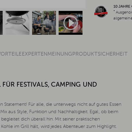
10 JAHRE
*
Ausgenom
allgemein
VORTEILE
EXPERTENMEINUNG
PRODUKTSICHERHEIT
 FÜR FESTIVALS, CAMPING UND
in Statement! Für alle, die unterwegs nicht auf gutes Essen
 Mix aus Style, Funktion und Nachhaltigkeit. Egal, ob beim
gleitet dich überall hin. Mit seiner praktischen
ohle im Grill hält, wird jedes Abenteuer zum Highlight.