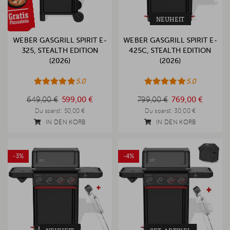
NEUHEIT
WEBER GASGRILL SPIRIT E-
WEBER GASGRILL SPIRIT E-
325, STEALTH EDITION
425C, STEALTH EDITION
(2026)
(2026)
5.0
5.0
649,00 €
799,00 €
649,00 €
599,00 €
799,00 €
769,00 €
Du sparst:
50,00 €
Du sparst:
30,00 €
IN DEN KORB
IN DEN KORB
-3%
-4%