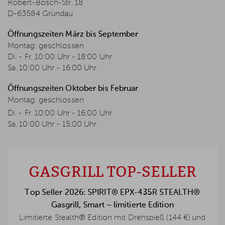
Robert-Bosch-Str. 18
D-63584 Gründau
Öffnungszeiten März bis September
WEBER GASGRILL SPIRIT E-
WEBER GASGRILL SPIRIT E-
WEBER GASGRILL SPIRIT E-
WEBER GASGRILL SPIRIT E-
Montag: geschlossen
335 GBS, BLACK, INKLUSIVE
325 GBS, BLACK
425 GBS, BLACK, INKLUSIVE
325 GBS, BLACK, INKLUSIVE
Di. - Fr. 10:00 Uhr - 18:00 Uhr
ABDECKHAUBE
ABDECKHAUBE
ABDECKHAUBE
Sa. 10:00 Uhr - 16:00 Uhr
5.0
4.8
4.9
4.9
599,00 €
799,00 €
699,00 €
819,00 €
Öffnungszeiten Oktober bis Februar
599,00 €
799,00 €
739,00 €
559,00 €
699,00 €
819,00 €
759,00 €
649,00 €
Montag: geschlossen
Du sparst:
Du sparst:
60,00 €
40,00 €
Du sparst:
Du sparst:
60,00 €
50,00 €
Di. - Fr. 10:00 Uhr - 16:00 Uhr
IN DEN KORB
IN DEN KORB
IN DEN KORB
IN DEN KORB
Sa. 10:00 Uhr - 15:00 Uhr
GASGRILL TOP-SELLER
Top Seller 2026: SPIRIT® EPX-435R STEALTH®
Gasgrill, Smart – limitierte Edition
Limitierte Stealth® Edition mit Drehspieß (144 €) und