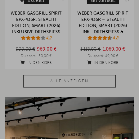
NEUHEIT
SET-ARTIKEL
WEBER GASGRILL SPIRIT
WEBER GASGRILL SPIRIT
EPX-435R, STEALTH
EPX-435R – STEALTH
EDITION, SMART (2026)
EDITION, SMART (2026)
INKLUSIVE DREHSPIESS
INKL. DREHSPIESS & A
4.2
BDECKHAUBE
4.8
999,00 €
1.118,00 €
999,00 €
969,00 €
1.118,00 €
1.069,00 €
Du sparst:
30,00 €
Du sparst:
49,00 €
IN DEN KORB
IN DEN KORB
ALLE ANZEIGEN
-7%
-8%
-9%