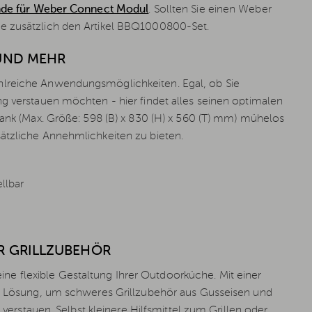
ende für Weber Connect Modul
. Sollten Sie einen Weber
ie zusätzlich den Artikel BBQ1000800-Set.
UND MEHR
hlreiche Anwendungsmöglichkeiten. Egal, ob Sie
ng verstauen möchten - hier findet alles seinen optimalen
rank (Max. Größe: 598 (B) x 830 (H) x 560 (T) mm) mühelos
sätzliche Annehmlichkeiten zu bieten.
llbar
R GRILLZUBEHÖR
e flexible Gestaltung Ihrer Outdoorküche. Mit einer
ale Lösung, um schweres Grillzubehör aus Gusseisen und
 verstauen. Selbst kleinere Hilfsmittel zum Grillen oder