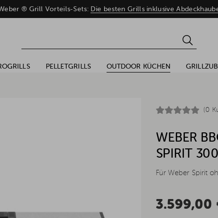
eber ® Grill Vorteils-Sets:
Die besten Grills inklusive Abdeckhaub
ROGRILLS
PELLETGRILLS
OUTDOOR KÜCHEN
GRILLZU
(0 K
WEBER BBQ
SPIRIT 30
Für Weber Spirit o
3.599,00 