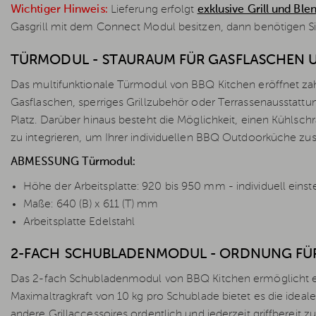
Wichtiger Hinweis:
Lieferung erfolgt
exklusive Grill und Bl
Gasgrill mit dem Connect Modul besitzen, dann benötigen S
TÜRMODUL - STAURAUM FÜR GASFLASCHEN 
Das multifunktionale Türmodul von BBQ Kitchen eröffnet za
Gasflaschen, sperriges Grillzubehör oder Terrassenausstattu
Platz. Darüber hinaus besteht die Möglichkeit, einen Kühlsch
zu integrieren, um Ihrer individuellen BBQ Outdoorküche zu
ABMESSUNG Türmodul:
Höhe der Arbeitsplatte: 920 bis 950 mm - individuell einste
Maße: 640 (B) x 611 (T) mm
Arbeitsplatte Edelstahl
2-FACH SCHUBLADENMODUL - ORDNUNG FÜ
Das 2-fach Schubladenmodul von BBQ Kitchen ermöglicht ein
Maximaltragkraft von 10 kg pro Schublade bietet es die ide
andere Grillaccessoires ordentlich und jederzeit griffbereit zu