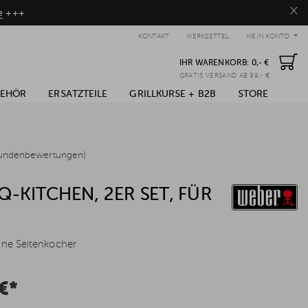
×
e
+++
KONTAKT
MERKZETTEL
MEIN KONTO
IHR WARENKORB:
0,- €
GRATIS VERSAND AB 99,- €
BEHÖR
ERSATZTEILE
GRILLKURSE + B2B
STORE
undenbewertungen)
-KITCHEN, 2ER SET, FÜR
0
hne Seitenkocher
€*