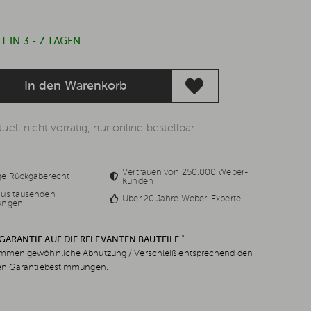
 IN 3 - 7 TAGEN
In den Warenkorb
uell nicht vorrätig, nur online bestellbar
Vertrauen von 250.000 Weber-
ge Rückgaberecht
Kunden
aus tausenden
Über 20 Jahre Weber-Experte
ungen
*
 GARANTIE AUF DIE RELEVANTEN BAUTEILE
men gewöhnliche Abnutzung / Verschleiß entsprechend den
en Garantiebestimmungen.