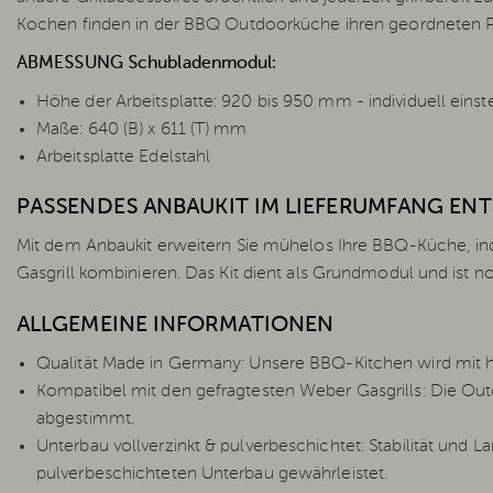
Kochen finden in der BBQ Outdoorküche ihren geordneten P
ABMESSUNG Schubladenmodul:
Höhe der Arbeitsplatte: 920 bis 950 mm - individuell einste
Maße: 640 (B) x 611 (T) mm
Arbeitsplatte Edelstahl
PASSENDES ANBAUKIT IM LIEFERUMFANG EN
Mit dem Anbaukit erweitern Sie mühelos Ihre BBQ-Küche, i
Gasgrill kombinieren. Das Kit dient als Grundmodul und ist 
ALLGEMEINE INFORMATIONEN
Qualität Made in Germany: Unsere BBQ-Kitchen wird mit hö
Kompatibel mit den gefragtesten Weber Gasgrills: Die Outd
abgestimmt.
Unterbau vollverzinkt & pulverbeschichtet: Stabilität und L
pulverbeschichteten Unterbau gewährleistet.