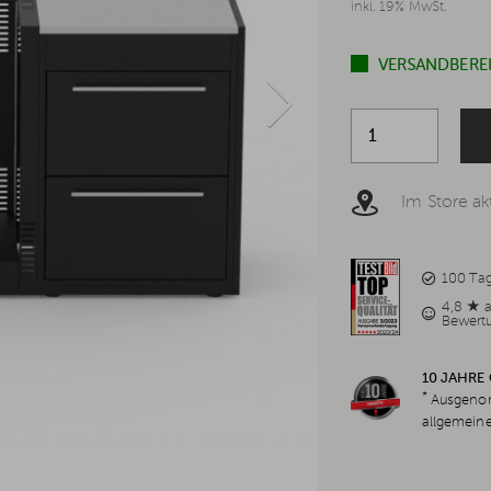
inkl. 19% MwSt.
VERSANDBEREIT
Im Store akt
100 Ta
4,8 ★ 
Bewert
10 JAHRE
*
Ausgenom
allgemein