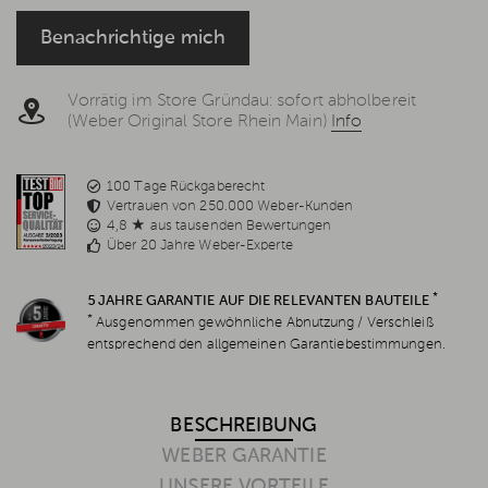
Rechtsgrundlage ist Ihre Einwilligung, Art. 6 Abs. 1 S. 1 lit. a, Art.
Benachrichtige mich
7 DS-GVO, welche jederzeit per E-Mail
info@weststyle.de
widerrufen werden kann, um keine weiteren E-Mails zu
erhalten. Weitere Informationen in der
Datenschutzerklärung
.
Vorrätig im Store Gründau: sofort abholbereit
(Weber Original Store Rhein Main)
Info
100 Tage Rückgaberecht
Vertrauen von 250.000 Weber-Kunden
4,8 ★ aus tausenden Bewertungen
Über 20 Jahre Weber-Experte
*
5 JAHRE GARANTIE AUF DIE RELEVANTEN BAUTEILE
*
Ausgenommen gewöhnliche Abnutzung / Verschleiß
entsprechend den allgemeinen Garantiebestimmungen.
BESCHREIBUNG
WEBER GARANTIE
UNSERE VORTEILE