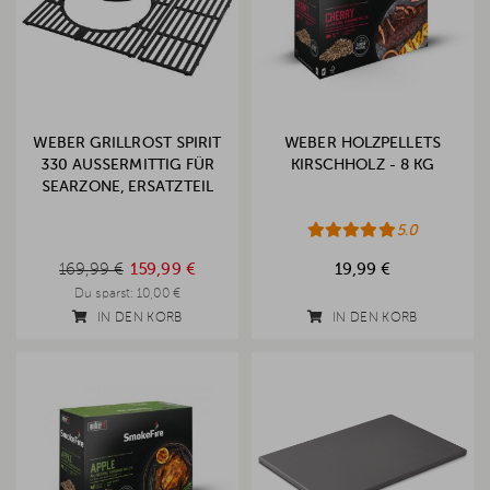
WEBER GRILLROST SPIRIT
WEBER HOLZPELLETS
330 AUSSERMITTIG FÜR S
KIRSCHHOLZ - 8 KG
EARZONE, ERSATZTEIL
5.0
169,99 €
169,99 €
159,99 €
19,99 €
Du sparst:
10,00 €
IN DEN KORB
IN DEN KORB