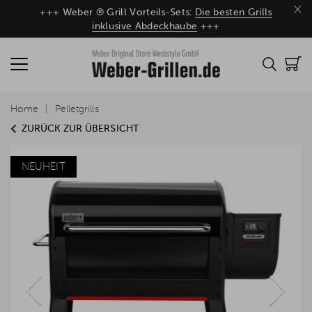
×
+++ Weber ® Grill Vorteils-Sets:
Die besten Grills
inklusive Abdeckhaube
+++
Home
Pelletgrills
ZURÜCK ZUR ÜBERSICHT
NEUHEIT