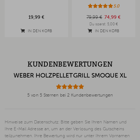
5.0
79,99 €
19,99 €
79,99 €
74,99 €
Du sparst:
5,00 €
IN DEN KORB
IN DEN KORB
KUNDENBEWERTUNGEN
WEBER HOLZPELLETGRILL SMOQUE XL
5 von 5 Sternen bei 2 Kundenbewertungen
Hinweise zum Datenschutz: Bitte geben Sie Ihren Namen und
Ihre E-Mail Adresse an, um an der Verlosung des Gutscheins
teilzunehmen. Ihre Bewertung wird nur unter Ihrem Vornamen