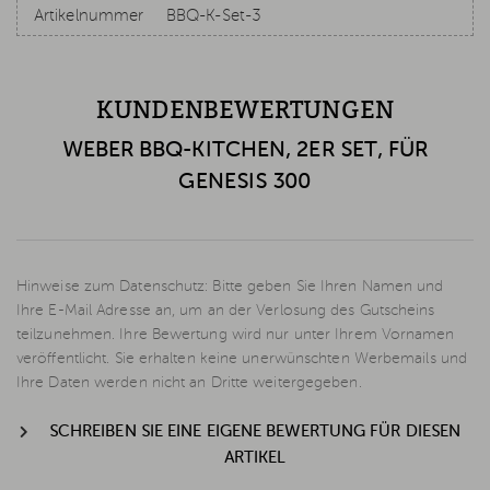
Artikelnummer
BBQ-K-Set-3
KUNDENBEWERTUNGEN
WEBER BBQ-KITCHEN, 2ER SET, FÜR
GENESIS 300
Hinweise zum Datenschutz: Bitte geben Sie Ihren Namen und
Ihre E-Mail Adresse an, um an der Verlosung des Gutscheins
teilzunehmen. Ihre Bewertung wird nur unter Ihrem Vornamen
veröffentlicht. Sie erhalten keine unerwünschten Werbemails und
Ihre Daten werden nicht an Dritte weitergegeben.
SCHREIBEN SIE EINE EIGENE BEWERTUNG FÜR DIESEN
ARTIKEL