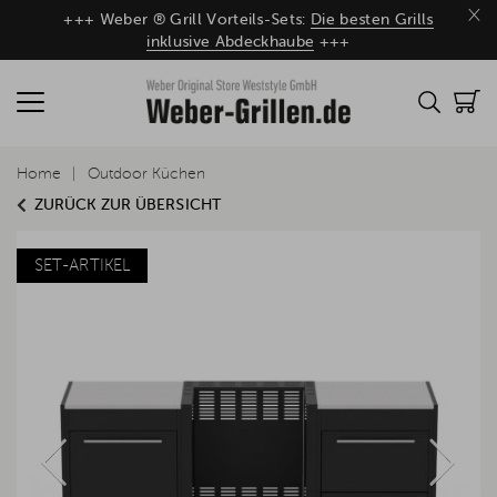
×
+++ Weber ® Grill Vorteils-Sets:
Die besten Grills
inklusive Abdeckhaube
+++
Home
Outdoor Küchen
ZURÜCK ZUR ÜBERSICHT
SET-ARTIKEL