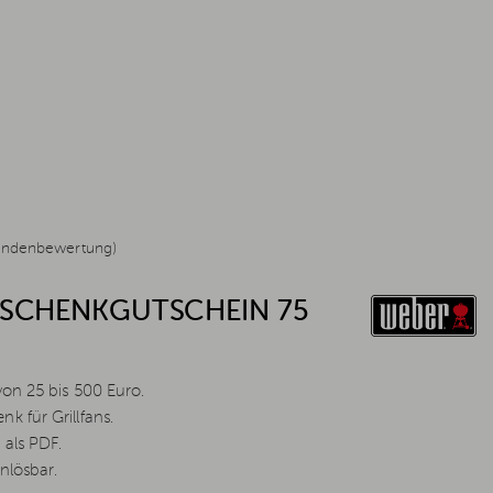
undenbewertung)
SCHENKGUTSCHEIN 75
von 25 bis 500 Euro.
k für Grillfans.
 als PDF.
nlösbar.