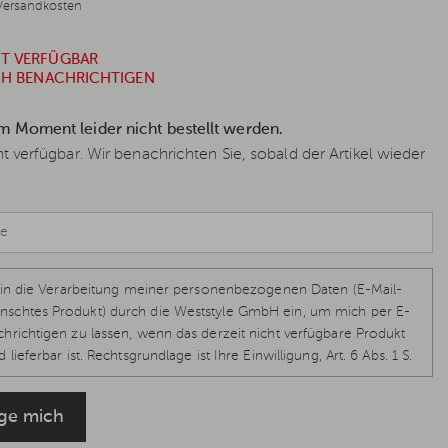
Versandkosten
HT VERFÜGBAR
ICH BENACHRICHTIGEN
im Moment leider nicht bestellt werden.
cht verfügbar. Wir benachrichten Sie, sobald der Artikel wieder
ch in die Verarbeitung meiner personenbezogenen Daten (E-Mail-
schtes Produkt) durch die Weststyle GmbH ein, um mich per E-
hrichtigen zu lassen, wenn das derzeit nicht verfügbare Produkt
 lieferbar ist. Rechtsgrundlage ist Ihre Einwilligung, Art. 6 Abs. 1 S.
-GVO, welche jederzeit per E-Mail
info@weststyle.de
widerrufen
eine weiteren E-Mails zu erhalten. Weitere Informationen in der
ige mich
ung
.