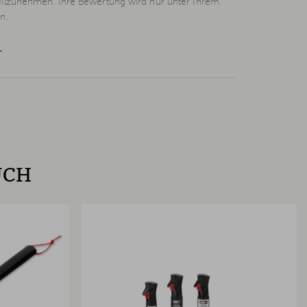
eilzunehmen. Ihre Bewertung wird nur unter Ihrem
n.
L
UCH