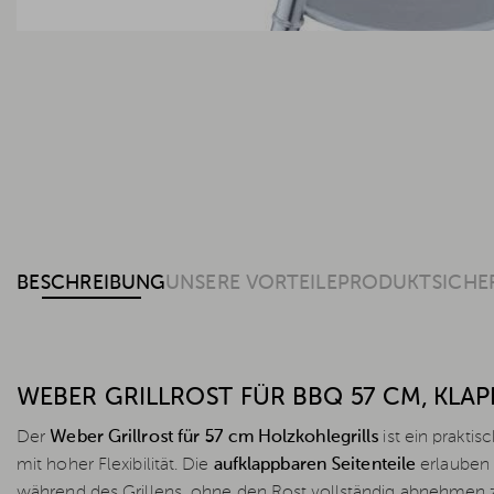
BESCHREIBUNG
UNSERE VORTEILE
PRODUKTSICHE
WEBER GRILLROST FÜR BBQ 57 CM, KLAP
Der
Weber Grillrost für 57 cm Holzkohlegrills
ist ein praktis
mit hoher Flexibilität. Die
aufklappbaren Seitenteile
erlauben 
während des Grillens, ohne den Rost vollständig abnehmen