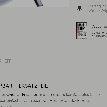
Vorrätig im
(Weber Orig
100 Ta
4,8 ★ 
Bewert
RHEIT
PBAR – ERSATZTEIL
ches
Original-Ersatzteil
und ermöglicht komfortables Grillen
das einfache Nachlegen von Holzkohle oder Briketts
 zu müssen.