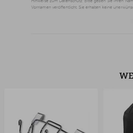
Hinweise zum Datenschutz: Bitte geben Sie Ihren Nam
Vornamen veröffentlicht. Sie erhalten keine unerwün
WE