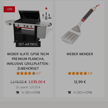
-10%
SET-ARTIKEL
WEBER SLATE GPSB 76CM
WEBER WENDER
PREMIUM PLANCHA,
INKLUSIVE GRILLPLATTEN-
ZUBEHÖRSET
4.7
5.0
1.149,00 €
1.149,00 €
1.039,00 €
11,99 €
Du sparst:
110,00 €
IN DEN KORB
IN DEN KORB