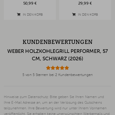
50,99 €
29,99 €
IN DEN KORB
IN DEN KORB
KUNDENBEWERTUNGEN
WEBER HOLZKOHLEGRILL PERFORMER, 57
CM, SCHWARZ (2026)
5 von 5 Sternen bei 2 Kundenbewertungen
Hinweise zum Datenschutz: Bitte geben Sie Ihren Namen und
Ihre E-Mail Adresse an, um an der Verlosung des Gutscheins
teilzunehmen. Ihre Bewertung wird nur unter Ihrem Vornamen
veröffentlicht. Sie erhalten keine unerwünschten Werbemails und