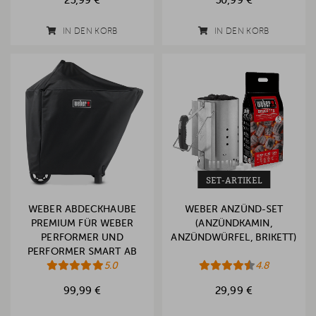
25,99 €
50,99 €
IN DEN KORB
IN DEN KORB
SET-ARTIKEL
WEBER ABDECKHAUBE
WEBER ANZÜND-SET
PREMIUM FÜR WEBER
(ANZÜNDKAMIN,
PERFORMER UND
ANZÜNDWÜRFEL, BRIKETT)
PERFORMER SMART AB
(2026)
5.0
4.8
99,99 €
29,99 €