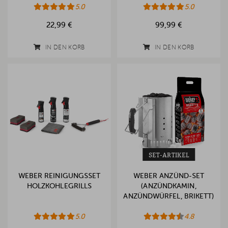
5.0
(2026)
5.0
22,99 €
99,99 €
IN DEN KORB
IN DEN KORB
SET-ARTIKEL
WEBER REINIGUNGSSET
WEBER ANZÜND-SET
HOLZKOHLEGRILLS
(ANZÜNDKAMIN,
ANZÜNDWÜRFEL, BRIKETT)
5.0
4.8