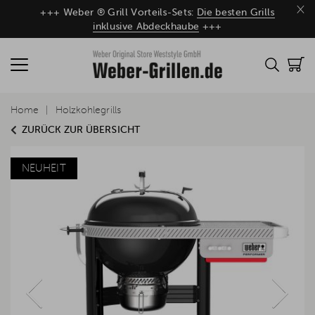
×
+++ Weber ® Grill Vorteils-Sets:
Die besten Grills
inklusive Abdeckhaube
+++
Home
Holzkohlegrills
ZURÜCK ZUR ÜBERSICHT
NEUHEIT