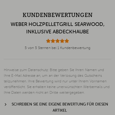
KUNDENBEWERTUNGEN
WEBER HOLZPELLETGRILL SEARWOOD,
INKLUSIVE ABDECKHAUBE
5 von 5 Sternen bei 1 Kundenbewertung
Hinweise zum Datenschutz: Bitte geben Sie Ihren Namen und
Ihre E-Mail Adresse an, um an der Verlosung des Gutscheins
teilzunehmen. Ihre Bewertung wird nur unter Ihrem Vornamen
veröffentlicht. Sie erhalten keine unerwünschten Werbemails und
Ihre Daten werden nicht an Dritte weitergegeben.
SCHREIBEN SIE EINE EIGENE BEWERTUNG FÜR DIESEN
ARTIKEL