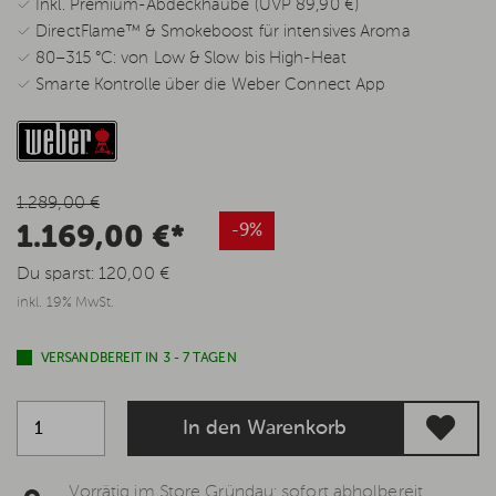
✓ Inkl. Premium-Abdeckhaube (UVP 89,90 €)
✓ DirectFlame™ & Smokeboost für intensives Aroma
✓ 80–315 °C: von Low & Slow bis High-Heat
✓ Smarte Kontrolle über die Weber Connect App
1.289,00 €
1.169,00 €*
-9%
Du sparst:
120,00 €
inkl. 19% MwSt.
VERSANDBEREIT IN 3 - 7 TAGEN
In den Warenkorb
Vorrätig im Store Gründau: sofort abholbereit