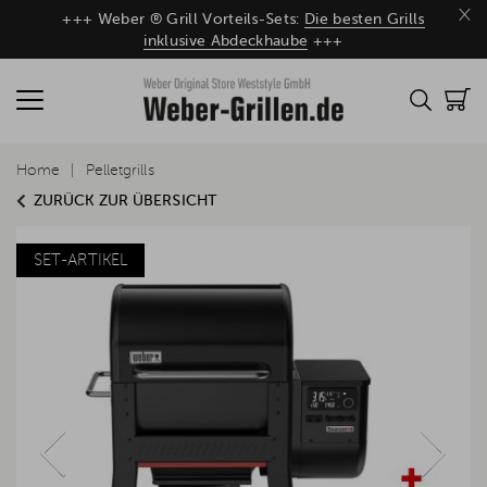
×
+++ Weber ® Grill Vorteils-Sets:
Die besten Grills
inklusive Abdeckhaube
+++
Home
Pelletgrills
ZURÜCK ZUR ÜBERSICHT
SET-ARTIKEL