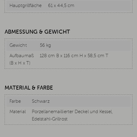
Hauptgrillfläche
61 x 44,5 cm
ABMESSUNG & GEWICHT
Gewicht
56 kg
Aufbaumaß
128 cm B x 116 cm H x 58,5 cm T
(B x H x T)
MATERIAL & FARBE
Farbe
Schwarz
Material
Porzellanemaillierter Deckel und Kessel,
Edelstahl-Grillrost