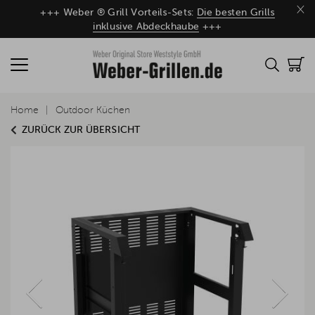
×
+++ Weber ® Grill Vorteils-Sets:
Die besten Grills
inklusive Abdeckhaube
+++
Home
Outdoor Küchen
ZURÜCK ZUR ÜBERSICHT