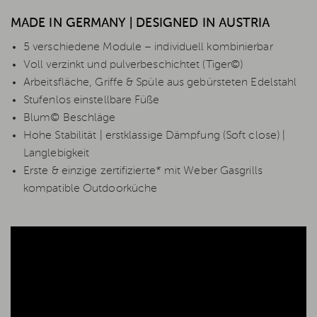
MADE IN GERMANY | DESIGNED IN AUSTRIA
5 verschiedene Module – individuell kombinierbar
Voll verzinkt und pulverbeschichtet (Tiger©)
Arbeitsfläche, Griffe & Spüle aus gebürsteten Edelstahl
Stufenlos einstellbare Füße
Blum© Beschläge
Hohe Stabilität | erstklassige Dämpfung (Soft close) |
Langlebigkeit
Erste & einzige zertifizierte* mit Weber Gasgrills
kompatible Outdoorküche