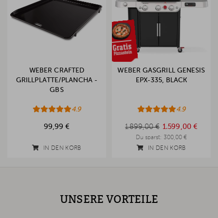
WEBER CRAFTED
WEBER GASGRILL GENESIS
GRILLPLATTE/PLANCHA -
EPX-335, BLACK
GBS
4.9
4.9
1.899,00 €
99,99 €
1.899,00 €
1.599,00 €
Du sparst:
300,00 €
IN DEN KORB
IN DEN KORB
UNSERE VORTEILE