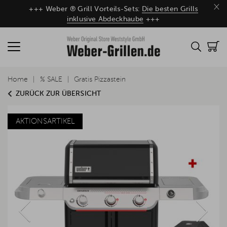
×
+++ Weber ® Grill Vorteils-Sets:
Die besten Grills
inklusive Abdeckhaube
+++
Home
% SALE
Gratis Pizzastein
ZURÜCK ZUR ÜBERSICHT
AKTIONSARTIKEL