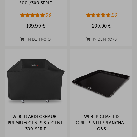
00-/300 SERIE
5.0
5.0
199,99 €
299,00 €
IN DEN KORB
IN DEN KORB
WEBER ABDECKHAUBE
WEBER CRAFTED
PREMIUM GENESIS + GEN.II
GRILLPLATTE/PLANCHA -
300-SERIE
GBS