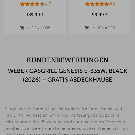
4.7
4.9
139,99 €
99,99 €
IN DEN KORB
IN DEN KORB
KUNDENBEWERTUNGEN
WEBER GASGRILL GENESIS E-335W, BLACK
(2026) + GRATIS ABDECKHAUBE
Hinweise zum Datenschutz: Bitte geben Sie Ihren Namen und
Ihre E-Mail Adresse an, um an der Verlosung des Gutscheins
teilzunehmen. Ihre Bewertung wird nur unter Ihrem Vornamen
veröffentlicht. Sie erhalten keine unerwünschten Werbemails und