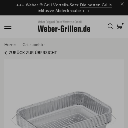
×
+++ Weber ® Grill Vorteils-Sets:
Die besten Grills
inklusive Abdeckhaube
+++
Home
Grillzubehör
ZURÜCK ZUR ÜBERSICHT