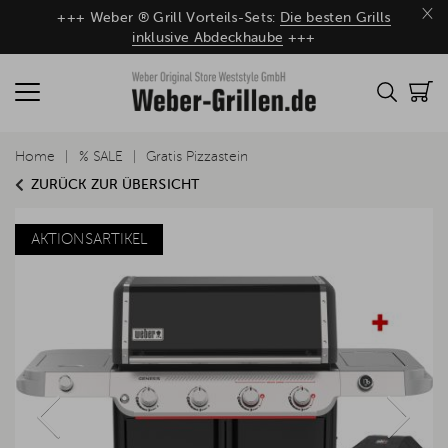
×
+++ Weber ® Grill Vorteils-Sets:
Die besten Grills
inklusive Abdeckhaube
+++
Home
% SALE
Gratis Pizzastein
ZURÜCK ZUR ÜBERSICHT
AKTIONSARTIKEL