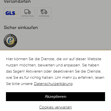
Versandarten
Sicher einkaufen
Hier können Sie die Dienste, die wir auf dieser Website
nutzen möchten, bewerten und anpassen. Sie haben
das Sagen! Aktivieren oder deaktivieren Sie die Dienste,
© 2026 Weststyle GmbH · Europas grosser Weber Spezialist
Alle Preise inkl. MwSt., inkl. Verpackungskosten und zzgl.
Versandkosten
.
wie Sie es für richtig halten. Um mehr zu erfahren, lesen
Durchgestrichene Preise entsprechen dem bisherigen Preis bei Weststyle.
Sie bitte unsere
Datenschutzerklärung
.
Weber Gasgrill Genesis E-435W, Black (2026) + gratis Abdeckhaube günstig
kaufen
Akzeptieren
Cookies verwalten