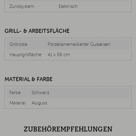
Zündsystem
Elektrisch
GRILL- & ARBEITSFLÄCHE
Grillroste
Porzellanemaillierter Gusseisen
Hauptgrillfläche
41 x 56 cm
MATERIAL & FARBE
Farbe
Schwarz
Material
Aluguss
ZUBEHÖREMPFEHLUNGEN