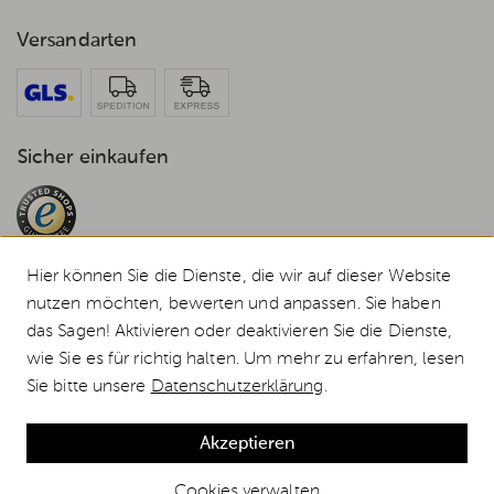
Versandarten
Sicher einkaufen
Hier können Sie die Dienste, die wir auf dieser Website
nutzen möchten, bewerten und anpassen. Sie haben
das Sagen! Aktivieren oder deaktivieren Sie die Dienste,
© 2026 Weststyle GmbH · Europas grosser Weber Spezialist
wie Sie es für richtig halten. Um mehr zu erfahren, lesen
Alle Preise inkl. MwSt., inkl. Verpackungskosten und zzgl.
Versandkosten
.
Sie bitte unsere
Datenschutzerklärung
.
Durchgestrichene Preise entsprechen dem bisherigen Preis bei Weststyle.
Weber Gasgrill Q 2200N mit Rollwagen, Black günstig kaufen
Akzeptieren
Cookies verwalten