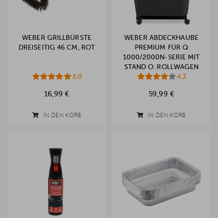
WEBER GRILLBÜRSTE
WEBER ABDECKHAUBE
DREISEITIG 46 CM, ROT
PREMIUM FÜR Q
1000/2000N-SERIE MIT
STAND O. ROLLWAGEN
5.0
(2025)
4.3
16,99 €
59,99 €
IN DEN KORB
IN DEN KORB