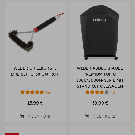
WEBER GRILLBÜRSTE
WEBER ABDECKHAUBE
DREISEITIG 30 CM, ROT
PREMIUM FÜR Q
1000/2000N-SERIE MIT
STAND O. ROLLWAGEN
4.8
(2025)
4.3
15,99 €
59,99 €
IN DEN KORB
IN DEN KORB