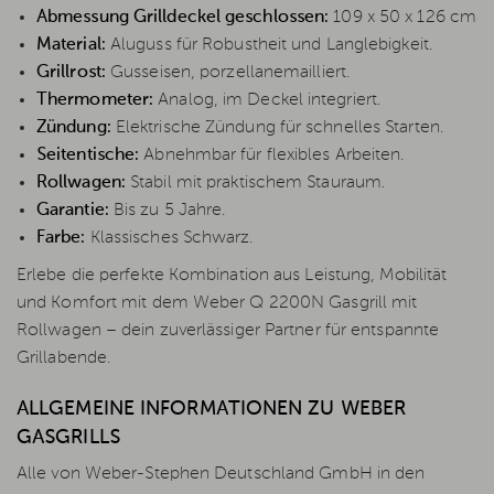
Abmessung Grilldeckel geschlossen:
109 x 50 x 126 cm
Material:
Aluguss für Robustheit und Langlebigkeit.
Grillrost:
Gusseisen, porzellanemailliert.
Thermometer:
Analog, im Deckel integriert.
Zündung:
Elektrische Zündung für schnelles Starten.
Seitentische:
Abnehmbar für flexibles Arbeiten.
Rollwagen:
Stabil mit praktischem Stauraum.
Garantie:
Bis zu 5 Jahre.
Farbe:
Klassisches Schwarz.
Erlebe die perfekte Kombination aus Leistung, Mobilität
und Komfort mit dem Weber Q 2200N Gasgrill mit
Rollwagen – dein zuverlässiger Partner für entspannte
Grillabende.
ALLGEMEINE INFORMATIONEN ZU WEBER
GASGRILLS
Alle von Weber-Stephen Deutschland GmbH in den