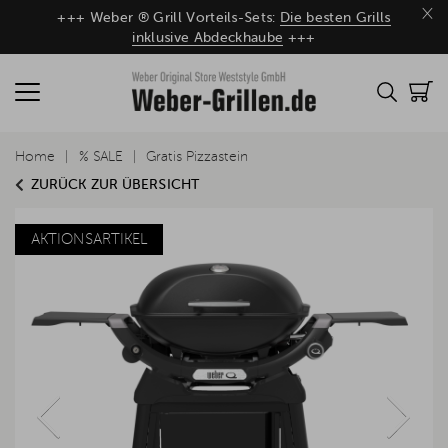
×
+++ Weber ® Grill Vorteils-Sets:
Die besten Grills
inklusive Abdeckhaube
+++
Home
% SALE
Gratis Pizzastein
ZURÜCK ZUR ÜBERSICHT
AKTIONSARTIKEL