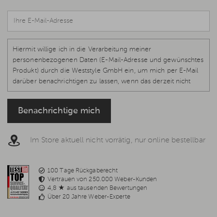
Hiermit willige ich in die Verarbeitung meiner
personenbezogenen Daten (E-Mail-Adresse und gewünschtes
Produkt) durch die Weststyle GmbH ein, um mich per E-Mail
darüber benachrichtigen zu lassen, wenn das derzeit nicht
verfügbare Produkt wieder vorrätig und lieferbar ist.
Rechtsgrundlage ist Ihre Einwilligung, Art. 6 Abs. 1 S. 1 lit. a, Art.
Benachrichtige mich
7 DS-GVO, welche jederzeit per E-Mail
info@weststyle.de
widerrufen werden kann, um keine weiteren E-Mails zu
erhalten. Weitere Informationen in der
Datenschutzerklärung
.
Im Store aktuell nicht vorrätig, nur online bestellbar
100 Tage Rückgaberecht
Vertrauen von 250.000 Weber-Kunden
4,8 ★ aus tausenden Bewertungen
Über 20 Jahre Weber-Experte