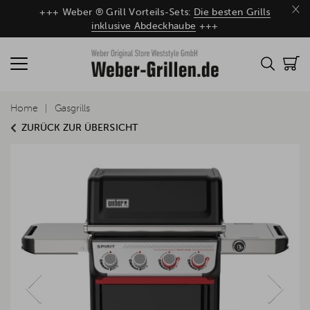
×
+++ Weber ® Grill Vorteils-Sets:
Die besten Grills
inklusive Abdeckhaube
+++
Home
Gasgrills
ZURÜCK ZUR ÜBERSICHT