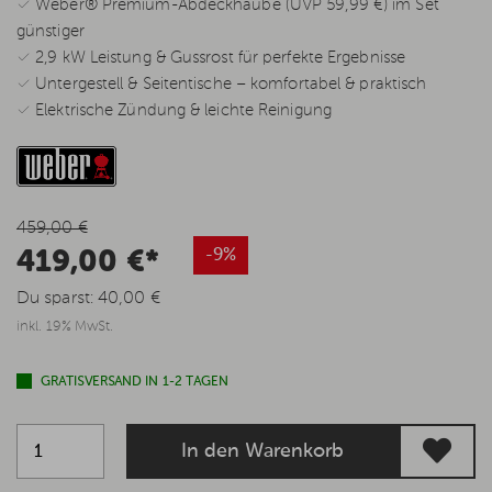
✓ Weber® Premium-Abdeckhaube (UVP 59,99 €) im Set
günstiger
✓ 2,9 kW Leistung & Gussrost für perfekte Ergebnisse
✓ Untergestell & Seitentische – komfortabel & praktisch
✓ Elektrische Zündung & leichte Reinigung
459,00 €
419,00 €*
-9%
Du sparst:
40,00 €
inkl. 19% MwSt.
GRATISVERSAND IN 1-2 TAGEN
In den Warenkorb