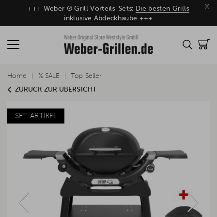
×
+++ Weber ® Grill Vorteils-Sets:
Die besten Grills
inklusive Abdeckhaube
+++
Home
% SALE
Top Seller
ZURÜCK ZUR ÜBERSICHT
SET-ARTIKEL