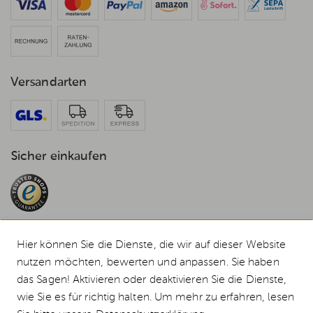
Versandarten
Sicher einkaufen
Hier können Sie die Dienste, die wir auf dieser Website
nutzen möchten, bewerten und anpassen. Sie haben
© 2026 Weststyle GmbH · Europas grosser Weber Spezialist
das Sagen! Aktivieren oder deaktivieren Sie die Dienste,
Alle Preise inkl. MwSt., inkl. Verpackungskosten und zzgl.
Versandkosten
.
wie Sie es für richtig halten. Um mehr zu erfahren, lesen
Durchgestrichene Preise entsprechen dem bisherigen Preis bei Weststyle.