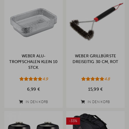
WEBER ALU-
WEBER GRILLBÜRSTE
TROPFSCHALEN KLEIN 10
DREISEITIG 30 CM, ROT
STCK.
4.9
4.8
6,99 €
15,99 €
IN DEN KORB
IN DEN KORB
-33%