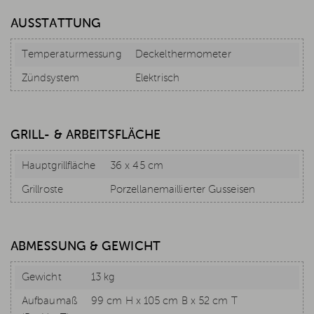
AUSSTATTUNG
Temperaturmessung
Deckelthermometer
Zündsystem
Elektrisch
GRILL- & ARBEITSFLÄCHE
Hauptgrillfläche
36 x 45 cm
Grillroste
Porzellanemaillierter Gusseisen
ABMESSUNG & GEWICHT
Gewicht
13 kg
Aufbaumaß
99 cm H x 105 cm B x 52 cm T