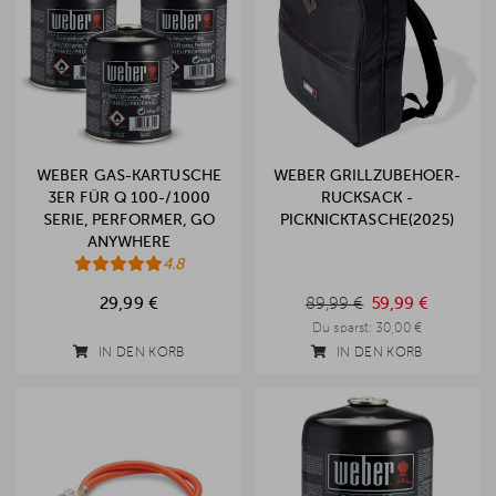
WEBER GAS-KARTUSCHE
WEBER GRILLZUBEHOER-
3ER FÜR Q 100-/1000
RUCKSACK -
SERIE, PERFORMER, GO
PICKNICKTASCHE(2025)
ANYWHERE
4.8
89,99 €
29,99 €
89,99 €
59,99 €
Du sparst:
30,00 €
IN DEN KORB
IN DEN KORB