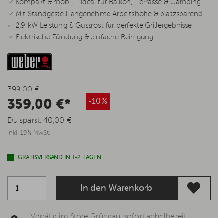
✓ Kompakt & mobil – ideal für Balkon, Terrasse & Camping
✓ Mit Standgestell: angenehme Arbeitshöhe & platzsparend
✓ 2,9 kW Leistung & Gussrost für perfekte Grillergebnisse
✓ Elektrische Zündung & einfache Reinigung
399,00 €
359,00 €*
-10%
Du sparst:
40,00 €
inkl. 19% MwSt.
GRATISVERSAND IN 1-2 TAGEN
In den Warenkorb
Vorrätig im Store Gründau: sofort abholbereit