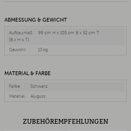
ABMESSUNG & GEWICHT
Aufbaumaß
99 cm H x 105 cm B x 52 cm T
(B x H x T)
Gewicht
13 kg
MATERIAL & FARBE
Farbe
Schwarz
Material
Aluguss
ZUBEHÖREMPFEHLUNGEN