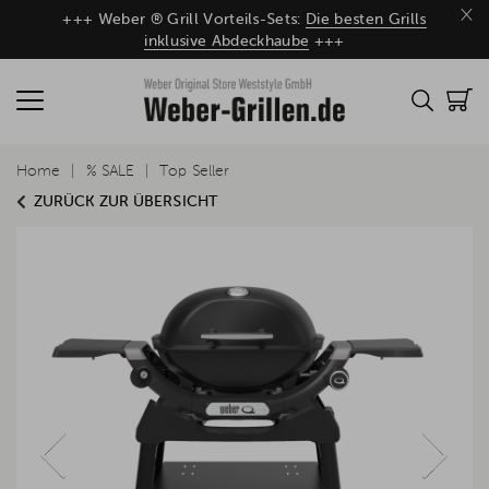
×
+++ Weber ® Grill Vorteils-Sets:
Die besten Grills
inklusive Abdeckhaube
+++
Home
% SALE
Top Seller
ZURÜCK ZUR ÜBERSICHT