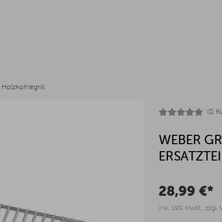
e Holzkohlegrill
(0 K
WEBER GR
ERSATZTEI
28,99 €*
inkl. 19% MwSt., zzgl.