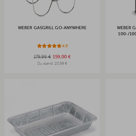
WEBER GASGRILL GO-ANYWHERE
WEBER G
100-/10
4.9
179,99 €
179,99 €
159,00 €
Du sparst:
20,99 €