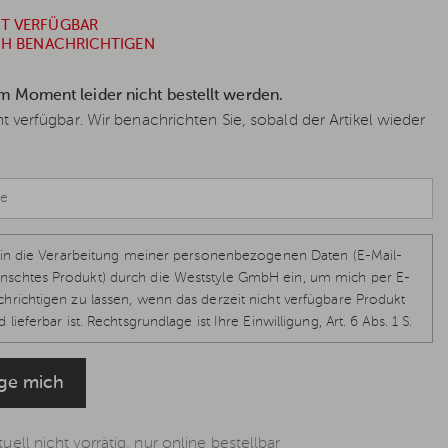
HT VERFÜGBAR
ICH BENACHRICHTIGEN
im Moment leider nicht bestellt werden.
cht verfügbar. Wir benachrichten Sie, sobald der Artikel wieder
ch in die Verarbeitung meiner personenbezogenen Daten (E-Mail-
schtes Produkt) durch die Weststyle GmbH ein, um mich per E-
hrichtigen zu lassen, wenn das derzeit nicht verfügbare Produkt
 lieferbar ist. Rechtsgrundlage ist Ihre Einwilligung, Art. 6 Abs. 1 S.
-GVO, welche jederzeit per E-Mail
info@weststyle.de
widerrufen
eine weiteren E-Mails zu erhalten. Weitere Informationen in der
ige mich
ung
.
uell nicht vorrätig, nur online bestellbar