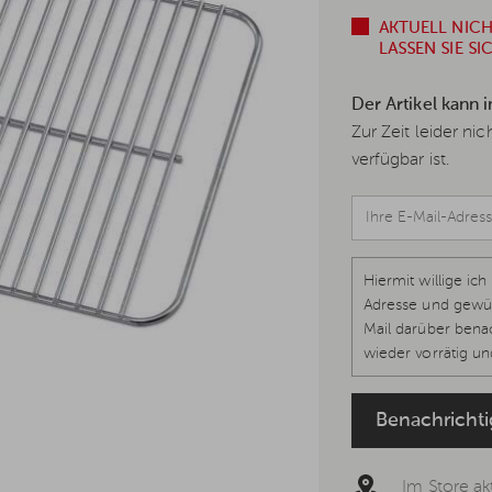
AKTUELL NIC
LASSEN SIE S
Der Artikel kann 
Zur Zeit leider ni
verfügbar ist.
Hiermit willige i
Adresse und gewün
Mail darüber benac
wieder vorrätig und
1 lit. a, Art. 7 DS
werden kann, um k
Benachricht
Datenschutzerklär
Im Store akt