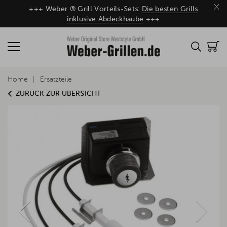
×
+++ Weber ® Grill Vorteils-Sets:
Die besten Grills
inklusive Abdeckhaube
+++
Home
Ersatzteile
ZURÜCK ZUR ÜBERSICHT