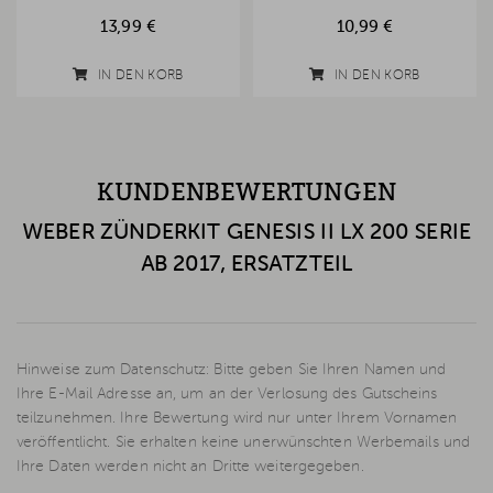
13,99 €
10,99 €
IN DEN KORB
IN DEN KORB
KUNDENBEWERTUNGEN
WEBER ZÜNDERKIT GENESIS II LX 200 SERIE
AB 2017, ERSATZTEIL
Hinweise zum Datenschutz: Bitte geben Sie Ihren Namen und
Ihre E-Mail Adresse an, um an der Verlosung des Gutscheins
teilzunehmen. Ihre Bewertung wird nur unter Ihrem Vornamen
veröffentlicht. Sie erhalten keine unerwünschten Werbemails und
Ihre Daten werden nicht an Dritte weitergegeben.