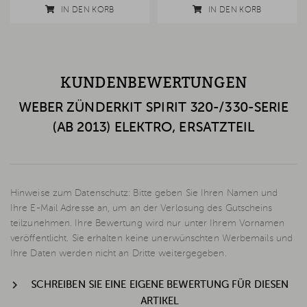
IN DEN KORB
IN DEN KORB
KUNDENBEWERTUNGEN
WEBER ZÜNDERKIT SPIRIT 320-/330-SERIE
(AB 2013) ELEKTRO, ERSATZTEIL
Hinweise zum Datenschutz: Bitte geben Sie Ihren Namen und
Ihre E-Mail Adresse an, um an der Verlosung des Gutscheins
teilzunehmen. Ihre Bewertung wird nur unter Ihrem Vornamen
veröffentlicht. Sie erhalten keine unerwünschten Werbemails und
Ihre Daten werden nicht an Dritte weitergegeben.
SCHREIBEN SIE EINE EIGENE BEWERTUNG FÜR DIESEN
ARTIKEL