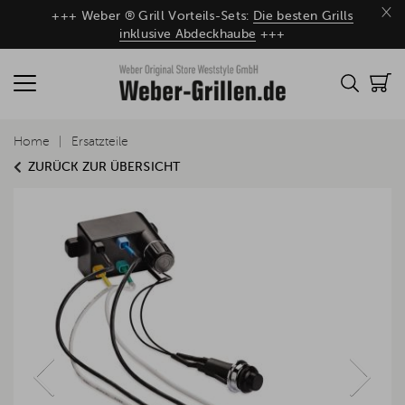
×
+++ Weber ® Grill Vorteils-Sets:
Die besten Grills
inklusive Abdeckhaube
+++
Home
Ersatzteile
ZURÜCK ZUR ÜBERSICHT