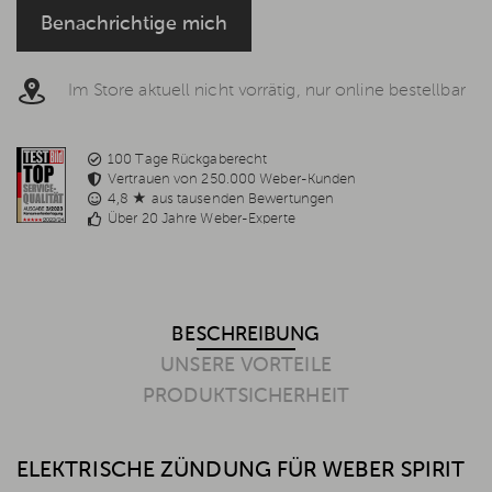
Rechtsgrundlage ist Ihre Einwilligung, Art. 6 Abs. 1 S. 1 lit. a, Art.
Benachrichtige mich
7 DS-GVO, welche jederzeit per E-Mail
info@weststyle.de
widerrufen werden kann, um keine weiteren E-Mails zu
erhalten. Weitere Informationen in der
Datenschutzerklärung
.
Im Store aktuell nicht vorrätig, nur online bestellbar
100 Tage Rückgaberecht
Vertrauen von 250.000 Weber-Kunden
4,8 ★ aus tausenden Bewertungen
Über 20 Jahre Weber-Experte
BESCHREIBUNG
UNSERE VORTEILE
PRODUKTSICHERHEIT
ELEKTRISCHE ZÜNDUNG FÜR WEBER SPIRIT