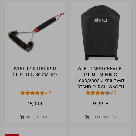
WEBER GRILLBÜRSTE
WEBER ABDECKHAUBE
DREISEITIG 30 CM, ROT
PREMIUM FÜR Q
1000/2000N-SERIE MIT
STAND O. ROLLWAGEN
4.8
(2025)
4.3
15,99 €
59,99 €
IN DEN KORB
IN DEN KORB