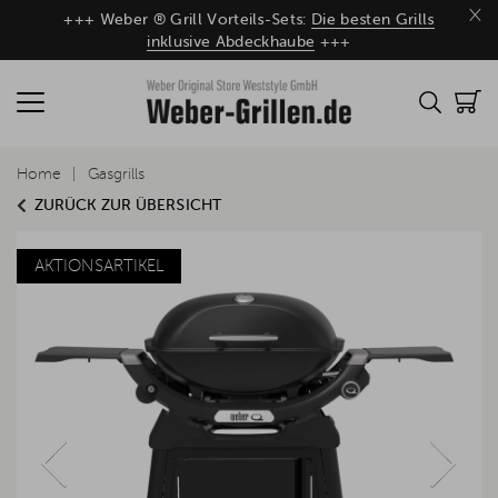
×
+++ Weber ® Grill Vorteils-Sets:
Die besten Grills
inklusive Abdeckhaube
+++
Home
Gasgrills
ZURÜCK ZUR ÜBERSICHT
AKTIONSARTIKEL