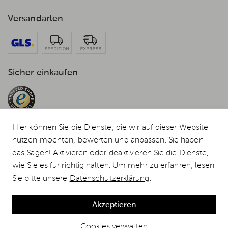
Versandarten
Sicher einkaufen
Hier können Sie die Dienste, die wir auf dieser Website
nutzen möchten, bewerten und anpassen. Sie haben
das Sagen! Aktivieren oder deaktivieren Sie die Dienste,
© 2026 Weststyle GmbH · Europas grosser Weber Spezialist
wie Sie es für richtig halten. Um mehr zu erfahren, lesen
Alle Preise inkl. MwSt., inkl. Verpackungskosten und zzgl.
Versandkosten
.
Sie bitte unsere
Datenschutzerklärung
.
Durchgestrichene Preise entsprechen dem bisherigen Preis bei Weststyle.
Weber Gasgrill Q 2200N mit Rollwagen, Black günstig kaufen
Akzeptieren
Cookies verwalten