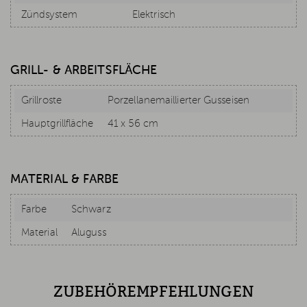
Zündsystem
Elektrisch
GRILL- & ARBEITSFLÄCHE
Grillroste
Porzellanemaillierter Gusseisen
Hauptgrillfläche
41 x 56 cm
MATERIAL & FARBE
Farbe
Schwarz
Material
Aluguss
ZUBEHÖREMPFEHLUNGEN