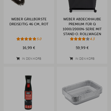
WEBER GRILLBÜRSTE
WEBER ABDECKHAUBE
DREISEITIG 46 CM, ROT
PREMIUM FÜR Q
1000/2000N-SERIE MIT
STAND O. ROLLWAGEN
5.0
(2025)
4.3
16,99 €
59,99 €
IN DEN KORB
IN DEN KORB