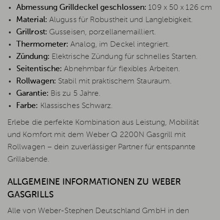
Abmessung Grilldeckel geschlossen:
109 x 50 x 126 cm
Material:
Aluguss für Robustheit und Langlebigkeit.
Grillrost:
Gusseisen, porzellanemailliert.
Thermometer:
Analog, im Deckel integriert.
Zündung:
Elektrische Zündung für schnelles Starten.
Seitentische:
Abnehmbar für flexibles Arbeiten.
Rollwagen:
Stabil mit praktischem Stauraum.
Garantie:
Bis zu 5 Jahre.
Farbe:
Klassisches Schwarz.
Erlebe die perfekte Kombination aus Leistung, Mobilität
und Komfort mit dem Weber Q 2200N Gasgrill mit
Rollwagen – dein zuverlässiger Partner für entspannte
Grillabende.
ALLGEMEINE INFORMATIONEN ZU WEBER
GASGRILLS
Alle von Weber-Stephen Deutschland GmbH in den