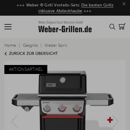
×
+++ Weber ® Grill Vorteils-Sets:
Die besten Grills
inklusive Abdeckhaube
+++
Home
Gasgrills
Weber Spirit
ZURÜCK ZUR ÜBERSICHT
AKTIONSARTIKEL