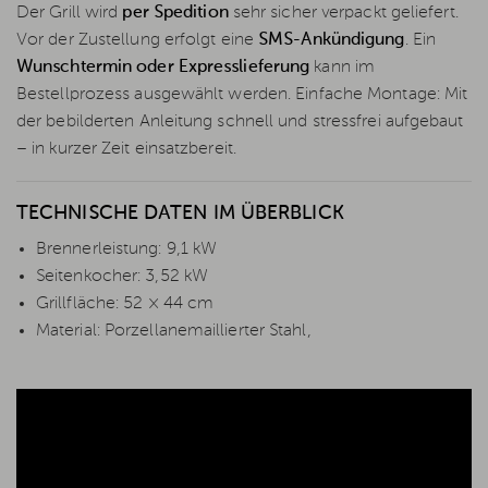
Der Grill wird
per Spedition
sehr sicher verpackt geliefert.
Vor der Zustellung erfolgt eine
SMS-Ankündigung
. Ein
Wunschtermin oder Expresslieferung
kann im
Bestellprozess ausgewählt werden. Einfache Montage: Mit
der bebilderten Anleitung schnell und stressfrei aufgebaut
– in kurzer Zeit einsatzbereit.
TECHNISCHE DATEN IM ÜBERBLICK
Brennerleistung: 9,1 kW
Seitenkocher: 3,52 kW
Grillfläche: 52 × 44 cm
Material: Porzellanemaillierter Stahl,