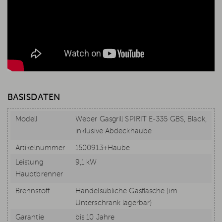
BASISDATEN
Modell
Weber Gasgrill SPIRIT E-335 GBS, Black,
inklusive Abdeckhaube
Artikelnummer
1500913+Haube
Leistung
9,1 kW
Hauptbrenner
Brennstoff
Handelsübliche Gasflasche (im
Unterschrank lagerbar)
Garantie
bis 10 Jahre