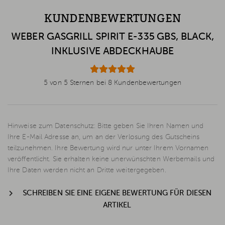
KUNDENBEWERTUNGEN
WEBER GASGRILL SPIRIT E-335 GBS, BLACK,
INKLUSIVE ABDECKHAUBE
5 von 5 Sternen bei 8 Kundenbewertungen
Hinweise zum Datenschutz: Bitte geben Sie Ihren Namen und
Ihre E-Mail Adresse an, um an der Verlosung des Gutscheins
teilzunehmen. Ihre Bewertung wird nur unter Ihrem Vornamen
veröffentlicht. Sie erhalten keine unerwünschten Werbemails und
Ihre Daten werden nicht an Dritte weitergegeben.
SCHREIBEN SIE EINE EIGENE BEWERTUNG FÜR DIESEN
ARTIKEL