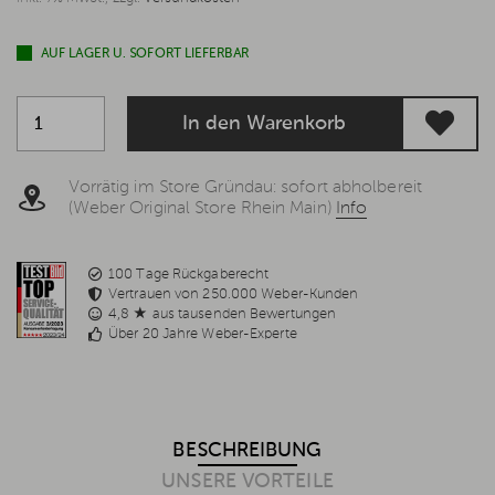
AUF LAGER U. SOFORT LIEFERBAR
In den Warenkorb
Vorrätig im Store Gründau: sofort abholbereit
(Weber Original Store Rhein Main)
Info
100 Tage Rückgaberecht
Vertrauen von 250.000 Weber-Kunden
4,8 ★ aus tausenden Bewertungen
Über 20 Jahre Weber-Experte
BESCHREIBUNG
UNSERE VORTEILE