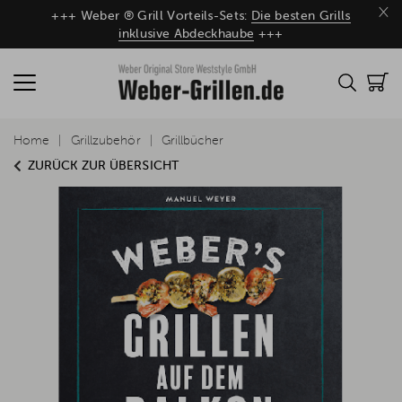
×
+++ Weber ® Grill Vorteils-Sets:
Die besten Grills
inklusive Abdeckhaube
+++
Home
Grillzubehör
Grillbücher
ZURÜCK ZUR ÜBERSICHT