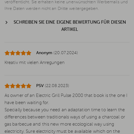
veröffentlicht. Sie erhalten keine unerwünschten Werbemails und
Ihre Daten werden nicht an Dritte weitergegeben.
SCHREIBEN SIE EINE EIGENE BEWERTUNG FÜR DIESEN
ARTIKEL
Anonym
(20.07.2024)
Kreativ mit vielen Anregungen
PSV
(22.08.2023)
As owner of an Electric Grill Pulse 2000 that book is the one I
have been waiting for.
Specially because you need an adaptation time to learn the
differences between traditionals ways of using a charcoal or
gas barbecue and this new more ecological way using
electricity. Sure electricity must be available which on the