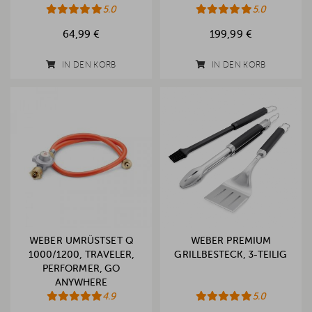
5.0
5.0
64,99 €
199,99 €
IN DEN KORB
IN DEN KORB
WEBER UMRÜSTSET Q
WEBER PREMIUM
1000/1200, TRAVELER,
GRILLBESTECK, 3-TEILIG
PERFORMER, GO
ANYWHERE
4.9
5.0