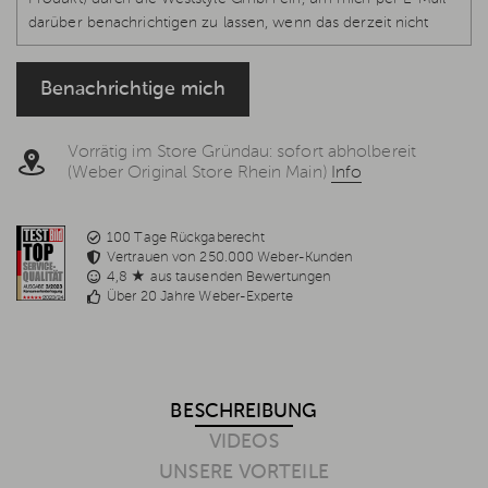
darüber benachrichtigen zu lassen, wenn das derzeit nicht
verfügbare Produkt wieder vorrätig und lieferbar ist.
Rechtsgrundlage ist Ihre Einwilligung, Art. 6 Abs. 1 S. 1 lit. a, Art.
Benachrichtige mich
7 DS-GVO, welche jederzeit per E-Mail
info@weststyle.de
widerrufen werden kann, um keine weiteren E-Mails zu
erhalten. Weitere Informationen in der
Datenschutzerklärung
.
Vorrätig im Store Gründau: sofort abholbereit
(Weber Original Store Rhein Main)
Info
100 Tage Rückgaberecht
Vertrauen von 250.000 Weber-Kunden
4,8 ★ aus tausenden Bewertungen
Über 20 Jahre Weber-Experte
BESCHREIBUNG
VIDEOS
UNSERE VORTEILE