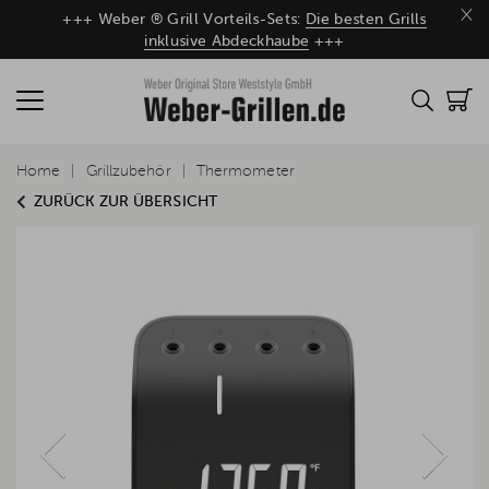
×
+++ Weber ® Grill Vorteils-Sets:
Die besten Grills
inklusive Abdeckhaube
+++
Home
Grillzubehör
Thermometer
ZURÜCK ZUR ÜBERSICHT