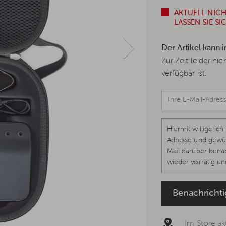
AKTUELL NIC
LASSEN SIE S
Der Artikel kann 
Zur Zeit leider ni
verfügbar ist.
Hiermit willige i
Adresse und gewün
Mail darüber benac
wieder vorrätig und
1 lit. a, Art. 7 DS
werden kann, um k
Benachricht
Datenschutzerklär
Im Store akt