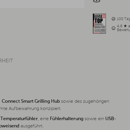
100 Ta
4,8 ★ 
Bewert
RHEIT
R
Connect Smart Grilling Hub
sowie des zugehörigen
äumte Aufbewahrung konzipiert.
r Temperaturfühler
, eine
Fühlerhalterung
sowie ein
USB-
bweisend
ausgeführt.