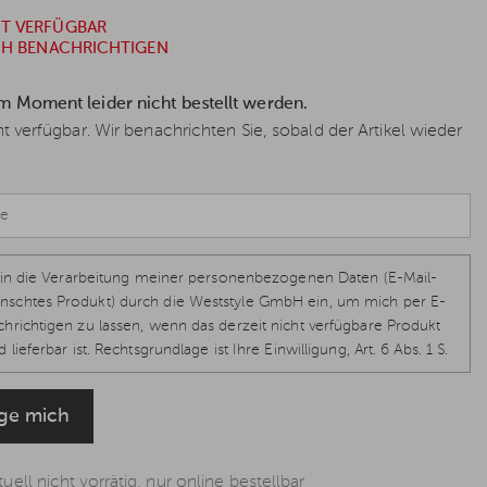
HT VERFÜGBAR
ICH BENACHRICHTIGEN
im Moment leider nicht bestellt werden.
cht verfügbar. Wir benachrichten Sie, sobald der Artikel wieder
ch in die Verarbeitung meiner personenbezogenen Daten (E-Mail-
schtes Produkt) durch die Weststyle GmbH ein, um mich per E-
hrichtigen zu lassen, wenn das derzeit nicht verfügbare Produkt
 lieferbar ist. Rechtsgrundlage ist Ihre Einwilligung, Art. 6 Abs. 1 S.
-GVO, welche jederzeit per E-Mail
info@weststyle.de
widerrufen
eine weiteren E-Mails zu erhalten. Weitere Informationen in der
ige mich
ung
.
uell nicht vorrätig, nur online bestellbar