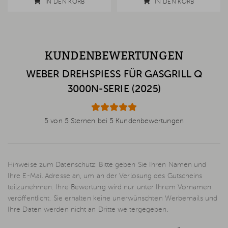
IN DEN KORB
IN DEN KORB
KUNDENBEWERTUNGEN
WEBER DREHSPIESS FÜR GASGRILL Q 3
000N-SERIE (2025)
5 von 5 Sternen bei 5 Kundenbewertungen
Hinweise zum Datenschutz: Bitte geben Sie Ihren Namen und
Ihre E-Mail Adresse an, um an der Verlosung des Gutscheins
teilzunehmen. Ihre Bewertung wird nur unter Ihrem Vornamen
veröffentlicht. Sie erhalten keine unerwünschten Werbemails und
Ihre Daten werden nicht an Dritte weitergegeben.