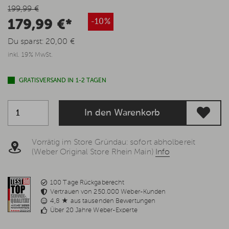
199,99 €
179,99 €*
-10%
Du sparst:
20,00 €
inkl. 19% MwSt.
GRATISVERSAND IN 1-2 TAGEN
In den Warenkorb
Vorrätig im Store Gründau: sofort abholbereit
(Weber Original Store Rhein Main)
Info
100 Tage Rückgaberecht
Vertrauen von 250.000 Weber-Kunden
4,8 ★ aus tausenden Bewertungen
Über 20 Jahre Weber-Experte