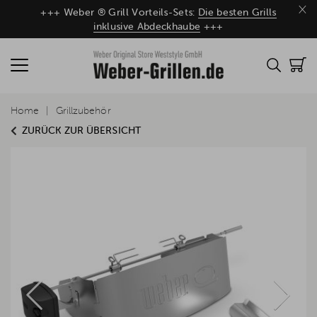
×
+++ Weber ® Grill Vorteils-Sets:
Die besten Grills
inklusive Abdeckhaube
+++
Home
Grillzubehör
ZURÜCK ZUR ÜBERSICHT