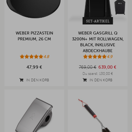
SET-ARTIKEL
WEBER PIZZASTEIN
WEBER GASGRILL Q
PREMIUM, 26 CM
3200N+ MIT ROLLWAGEN,
BLACK, INKLUSIVE
ABDECKHAUBE
4.8
4.9
769,00 €
47,99 €
769,00 €
639,00 €
Du sparst:
130,00 €
IN DEN KORB
IN DEN KORB