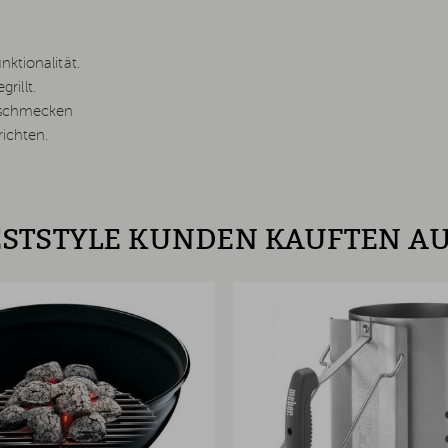
ktionalität.
rillt.
n schmecken
ichten.
STSTYLE KUNDEN KAUFTEN A