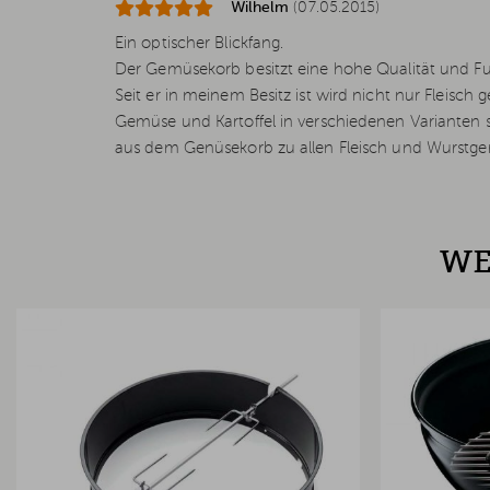
Wilhelm
(07.05.2015)
Ein optischer Blickfang.
Der Gemüsekorb besitzt eine hohe Qualität und Fun
Seit er in meinem Besitz ist wird nicht nur Fleisch geg
Gemüse und Kartoffel in verschiedenen Variante
aus dem Genüsekorb zu allen Fleisch und Wurstger
WE