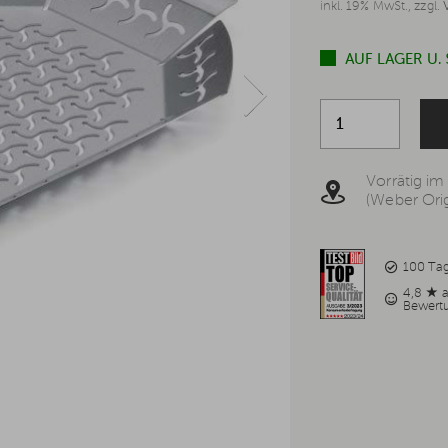
inkl. 19% MwSt., zzgl.
AUF LAGER U.
Vorrätig im
(Weber Orig
100 Ta
4,8 ★ 
Bewert