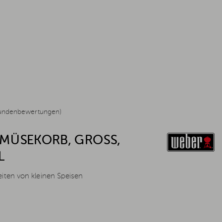
undenbewertungen)
ÜSEKORB, GROSS, E
L
iten von kleinen Speisen