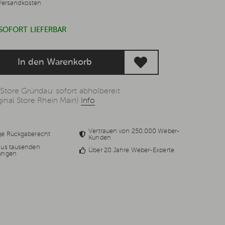
Versandkosten
 SOFORT LIEFERBAR
In den Warenkorb
 Store Gründau: sofort abholbereit
inal Store Rhein Main)
Info
Vertrauen von 250.000 Weber-
ge Rückgaberecht
Kunden
aus tausenden
Über 20 Jahre Weber-Experte
ungen