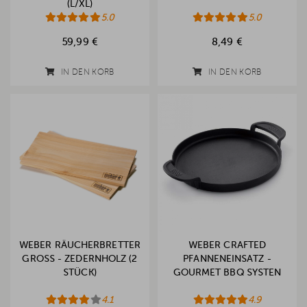
(L/XL)
5.0
5.0
59,99 €
8,49 €
IN DEN KORB
IN DEN KORB
WEBER RÄUCHERBRETTER
WEBER CRAFTED
GROSS - ZEDERNHOLZ (2 S
PFANNENEINSATZ -
TÜCK)
GOURMET BBQ SYSTEN
4.1
4.9