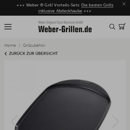
×
+++ Weber ® Grill Vorteils-Sets:
Die besten Grills
inklusive Abdeckhaube
+++
Home
Grillzubehör
ZURÜCK ZUR ÜBERSICHT