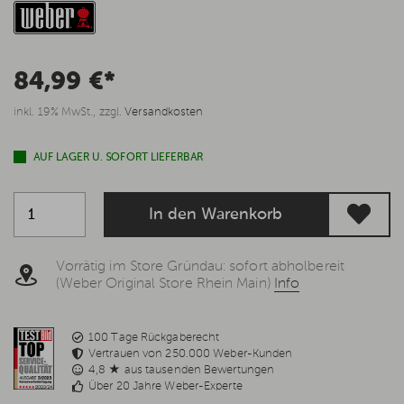
84,99 €*
inkl. 19% MwSt., zzgl.
Versandkosten
AUF LAGER U. SOFORT LIEFERBAR
In den Warenkorb
Vorrätig im Store Gründau: sofort abholbereit
(Weber Original Store Rhein Main)
Info
100 Tage Rückgaberecht
Vertrauen von 250.000 Weber-Kunden
4,8 ★ aus tausenden Bewertungen
Über 20 Jahre Weber-Experte