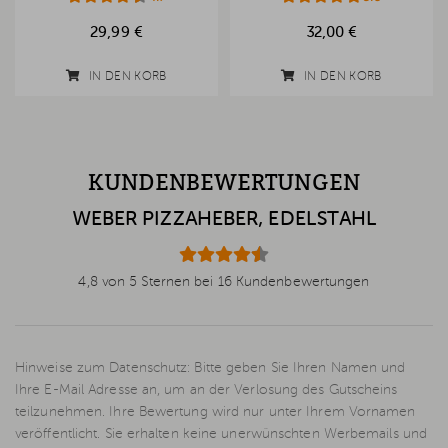
29,99 €
32,00 €
IN DEN KORB
IN DEN KORB
KUNDENBEWERTUNGEN
WEBER PIZZAHEBER, EDELSTAHL
4,8 von 5 Sternen bei 16 Kundenbewertungen
Hinweise zum Datenschutz: Bitte geben Sie Ihren Namen und
Ihre E-Mail Adresse an, um an der Verlosung des Gutscheins
teilzunehmen. Ihre Bewertung wird nur unter Ihrem Vornamen
veröffentlicht. Sie erhalten keine unerwünschten Werbemails und