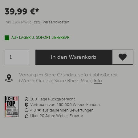
39,99 €*
inkl. 19% MwSt., zzgl.
Versandkosten
AUF LAGER U. SOFORT LIEFERBAR
In den Warenkorb
Vorrätig im Store Gründau: sofort abholbereit
(Weber Original Store Rhein Main)
Info
100 Tage Rückgaberecht
Vertrauen von 250.000 Weber-Kunden
4,8 ★ aus tausenden Bewertungen
Über 20 Jahre Weber-Experte