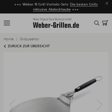
×
+++ Weber ® Grill Vorteils-Sets:
Die besten Grills
inklusive Abdeckhaube
+++
Home
Grillzubehör
ZURÜCK ZUR ÜBERSICHT