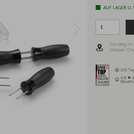
AUF LAGER U.
Vorrätig im
(Weber Orig
100 Ta
4,8 ★ 
Bewert