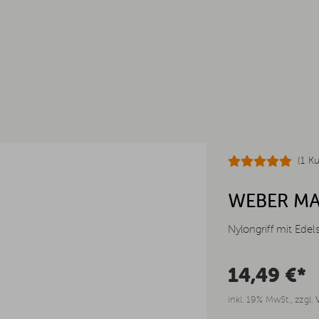
(1 K
WEBER MA
Nylongriff mit Edel
14,49 €*
inkl. 19% MwSt., zzgl.