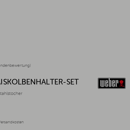
undenbewertung)
ISKOLBENHALTER-SET
stahlstocher
Versandkosten