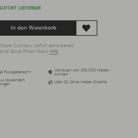
 SOFORT LIEFERBAR
In den Warenkorb
 Store Gründau: sofort abholbereit
inal Store Rhein Main)
Info
Vertrauen von 250.000 Weber-
ge Rückgaberecht
Kunden
aus tausenden
Über 20 Jahre Weber-Experte
ungen