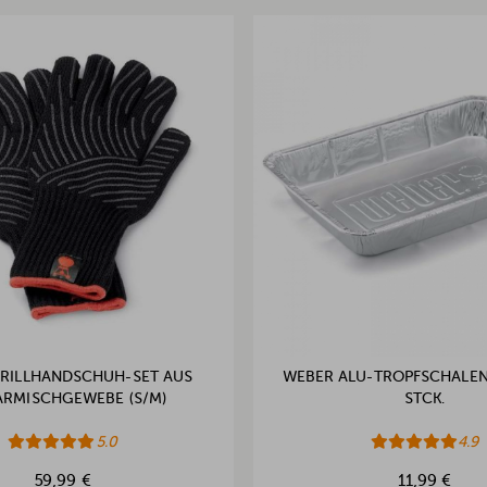
RILLHANDSCHUH-SET AUS
WEBER ALU-TROPFSCHALEN 
ARMISCHGEWEBE (S/M)
TCK.
5.0
4.9
59,99 €
11,99 €