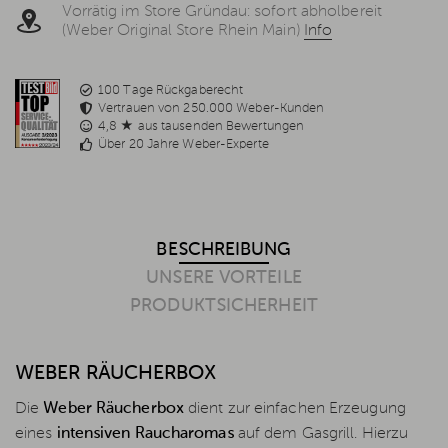
erhalten. Weitere Informationen in der
Datenschutzerklärung
.
Vorrätig im Store Gründau: sofort abholbereit
(Weber Original Store Rhein Main)
Info
100 Tage Rückgaberecht
Vertrauen von 250.000 Weber-Kunden
4,8 ★ aus tausenden Bewertungen
Über 20 Jahre Weber-Experte
BESCHREIBUNG
UNSERE VORTEILE
PRODUKTSICHERHEIT
WEBER RÄUCHERBOX
Die
Weber Räucherbox
dient zur einfachen Erzeugung
eines
intensiven Raucharomas
auf dem Gasgrill. Hierzu