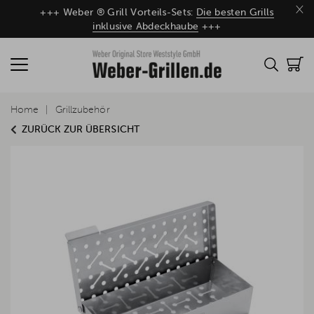
×
+++ Weber ® Grill Vorteils-Sets:
Die besten Grills
inklusive Abdeckhaube
+++
Home
Grillzubehör
ZURÜCK ZUR ÜBERSICHT