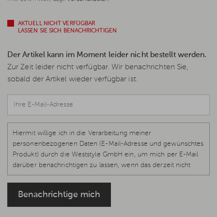
AKTUELL NICHT VERFÜGBAR
LASSEN SIE SICH BENACHRICHTIGEN
Der Artikel kann im Moment leider nicht bestellt werden.
Zur Zeit leider nicht verfügbar. Wir benachrichten Sie,
sobald der Artikel wieder verfügbar ist.
Hiermit willige ich in die Verarbeitung meiner
personenbezogenen Daten (E-Mail-Adresse und gewünschtes
Produkt) durch die Weststyle GmbH ein, um mich per E-Mail
darüber benachrichtigen zu lassen, wenn das derzeit nicht
verfügbare Produkt wieder vorrätig und lieferbar ist.
Rechtsgrundlage ist Ihre Einwilligung, Art. 6 Abs. 1 S. 1 lit. a, Art.
Benachrichtige mich
7 DS-GVO, welche jederzeit per E-Mail
info@weststyle.de
widerrufen werden kann, um keine weiteren E-Mails zu