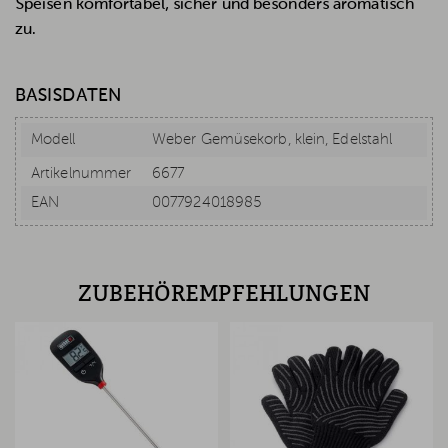
Speisen komfortabel, sicher und besonders aromatisch
zu.
BASISDATEN
Modell
Weber Gemüsekorb, klein, Edelstahl
Artikelnummer
6677
EAN
0077924018985
ZUBEHÖREMPFEHLUNGEN