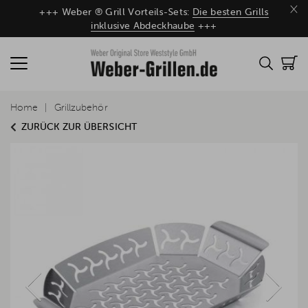
×
+++ Weber ® Grill Vorteils-Sets:
Die besten Grills
inklusive Abdeckhaube
+++
Home
Grillzubehör
ZURÜCK ZUR ÜBERSICHT