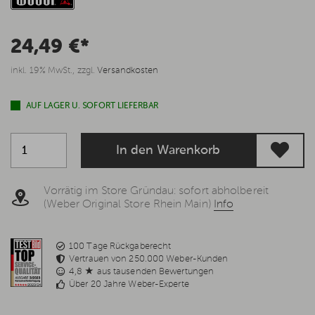
24,49 €*
inkl. 19% MwSt., zzgl.
Versandkosten
AUF LAGER U. SOFORT LIEFERBAR
In den Warenkorb
Vorrätig im Store Gründau: sofort abholbereit
(Weber Original Store Rhein Main)
Info
100 Tage Rückgaberecht
Vertrauen von 250.000 Weber-Kunden
4,8 ★ aus tausenden Bewertungen
Über 20 Jahre Weber-Experte