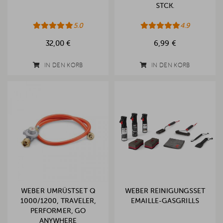
STCK.
5.0
4.9
32,00 €
6,99 €
IN DEN KORB
IN DEN KORB
WEBER UMRÜSTSET Q
WEBER REINIGUNGSSET
1000/1200, TRAVELER,
EMAILLE-GASGRILLS
PERFORMER, GO
ANYWHERE