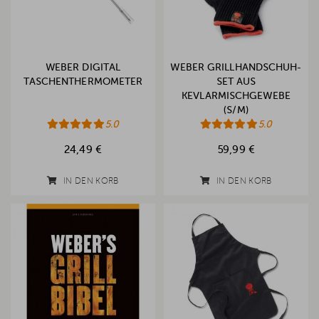
WEBER DIGITAL
WEBER GRILLHANDSCHUH-
TASCHENTHERMOMETER
SET AUS
KEVLARMISCHGEWEBE
(S/M)
5.0
5.0
24,49 €
59,99 €
IN DEN KORB
IN DEN KORB