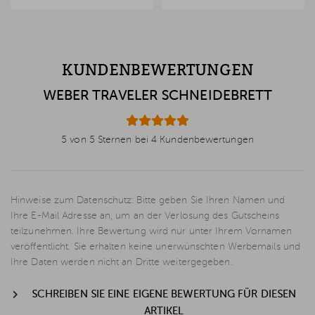
KUNDENBEWERTUNGEN
WEBER TRAVELER SCHNEIDEBRETT
5 von 5 Sternen bei 4 Kundenbewertungen
Hinweise zum Datenschutz: Bitte geben Sie Ihren Namen und
Ihre E-Mail Adresse an, um an der Verlosung des Gutscheins
teilzunehmen. Ihre Bewertung wird nur unter Ihrem Vornamen
veröffentlicht. Sie erhalten keine unerwünschten Werbemails und
Ihre Daten werden nicht an Dritte weitergegeben.
SCHREIBEN SIE EINE EIGENE BEWERTUNG FÜR DIESEN
ARTIKEL