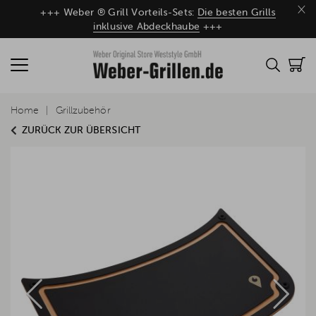
×
+++ Weber ® Grill Vorteils-Sets:
Die besten Grills
inklusive Abdeckhaube
+++
Home
Grillzubehör
ZURÜCK ZUR ÜBERSICHT