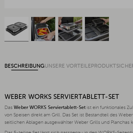
BESCHREIBUNG
UNSERE VORTEILE
PRODUKTSICHE
WEBER WORKS SERVIERTABLETT-SET
Das
Weber WORKS Serviertablett-Set
ist ein funktionales Z
von Speisen direkt am Grill. Das Set ist Bestandteil des W
seitlichen Ablagen ausgewählter Weber Grills und Planchas ko
Das 5-teilige Set lässt sich passgenau in den WORKS-Seitent