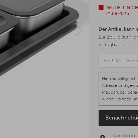
AKTUELL NICH
21.08.2026
Der Artikel kann 
Zur Zeit leider ni
verfügbar ist.
Hiermit willige i
Adresse und gewün
Mail darüber benac
wieder vorrätig und
1 lit. a, Art. 7 DS
werden kann, um k
Benachricht
Datenschutzerklär
Vorrätig im