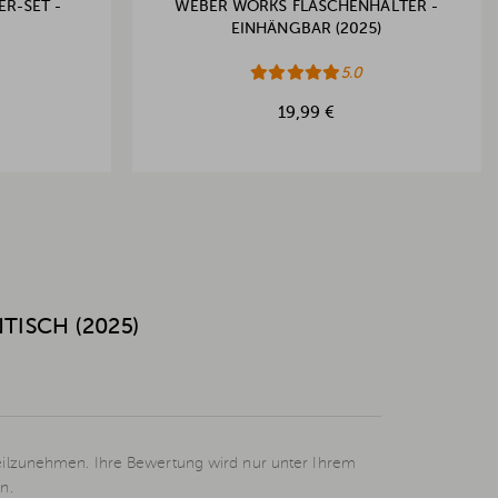
R-SET -
WEBER WORKS FLASCHENHALTER -
EINHÄNGBAR (2025)
5.0
19,99 €
TISCH (2025)
eilzunehmen. Ihre Bewertung wird nur unter Ihrem
n.