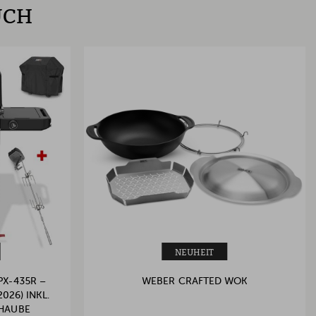
UCH
NEUHEIT
PX-435R –
WEBER CRAFTED WOK
026) INKL.
KHAUBE