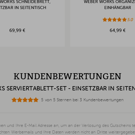
WORKS SCHNEIDEBRETT,
WEBER WORKS ORGANIZE
TZBAR IN SEITENTISCH
EINHÄNGBAR
5.0
69,99 €
64,99 €
KUNDENBEWERTUNGEN
 SERVIERTABLETT-SET - EINSETZBAR IN SEITEN
5 von 5 Sternen bei 3 Kundenbewertungen
en und Ihre E-Mail Adresse an, um an der Verlosung des Gutscheins t
schten Werbemails und Ihre Daten werden nicht an Dritte weitergegebe