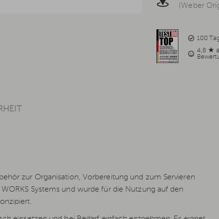
(Weber Orig
100 Ta
4,8 ★ 
Bewert
RHEIT
ubehör zur Organisation, Vorbereitung und zum Servieren
eber WORKS Systems und wurde für die Nutzung auf den
nzipiert.
isch einsetzen und bei Bedarf einfach entnehmen. Es eignet