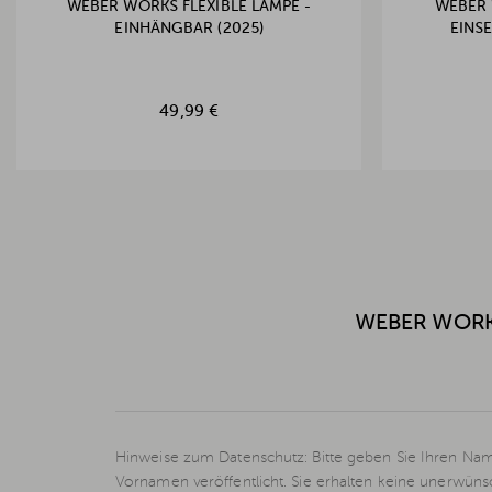
WEBER WORKS FLEXIBLE LAMPE -
WEBER 
EINHÄNGBAR (2025)
EINSE
49,99 €
WEBER WORKS
Hinweise zum Datenschutz: Bitte geben Sie Ihren Nam
Vornamen veröffentlicht. Sie erhalten keine unerwün