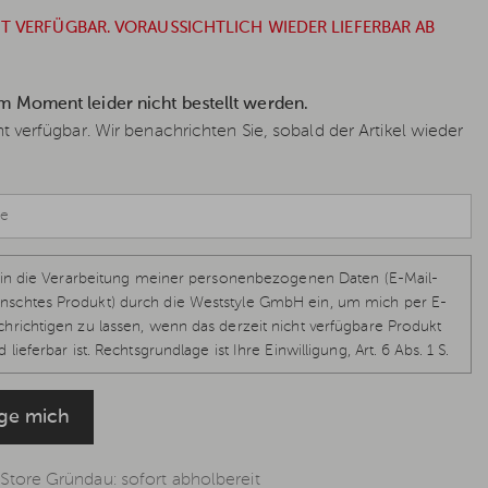
T VERFÜGBAR. VORAUSSICHTLICH WIEDER LIEFERBAR AB
im Moment leider nicht bestellt werden.
cht verfügbar. Wir benachrichten Sie, sobald der Artikel wieder
ch in die Verarbeitung meiner personenbezogenen Daten (E-Mail-
schtes Produkt) durch die Weststyle GmbH ein, um mich per E-
hrichtigen zu lassen, wenn das derzeit nicht verfügbare Produkt
 lieferbar ist. Rechtsgrundlage ist Ihre Einwilligung, Art. 6 Abs. 1 S.
-GVO, welche jederzeit per E-Mail
info@weststyle.de
widerrufen
eine weiteren E-Mails zu erhalten. Weitere Informationen in der
ige mich
ung
.
 Store Gründau: sofort abholbereit