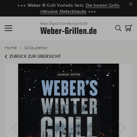
×
+++ Weber ® Grill Vorteils-Sets:
Die besten Grills
inklusive Abdeckhaube
+++
Home
Grillzubehör
ZURÜCK ZUR ÜBERSICHT