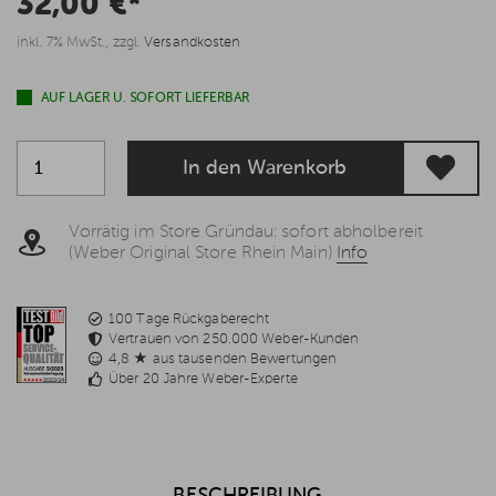
32,00 €*
inkl. 7% MwSt., zzgl.
Versandkosten
AUF LAGER U. SOFORT LIEFERBAR
In den Warenkorb
Vorrätig im Store Gründau: sofort abholbereit
(Weber Original Store Rhein Main)
Info
100 Tage Rückgaberecht
Vertrauen von 250.000 Weber-Kunden
4,8 ★ aus tausenden Bewertungen
Über 20 Jahre Weber-Experte
BESCHREIBUNG