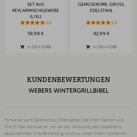
SET AUS
GEMÜSEKORB, GROSS, E
KEVLARMISCHGEWEBE
DELSTAHL
(L/XL)
5.0
5.0
59,99 €
42,99 €
IN DEN KORB
IN DEN KORB
KUNDENBEWERTUNGEN
WEBERS WINTERGRILLBIBEL
Hinweise zum Datenschutz: Bitte geben Sie Ihren Namen und
Ihre E-Mail Adresse an, um an der Verlosung des Gutscheins
teilzunehmen. Ihre Bewertung wird nur unter Ihrem Vornamen